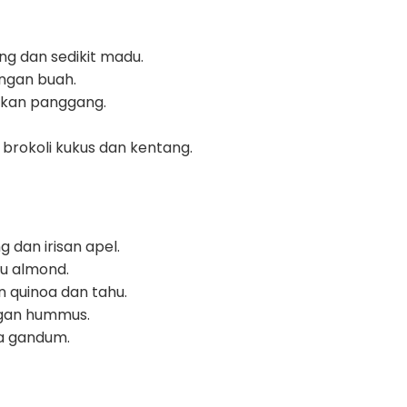
g dan sedikit madu.
ngan buah.
 ikan panggang.
brokoli kukus dan kentang.
 dan irisan apel.
su almond.
n quinoa dan tahu.
ngan hummus.
ta gandum.