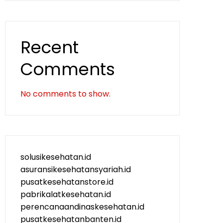
Recent
Comments
No comments to show.
solusikesehatan.id
asuransikesehatansyariah.id
pusatkesehatanstore.id
pabrikalatkesehatan.id
perencanaandinaskesehatan.id
pusatkesehatanbanten.id