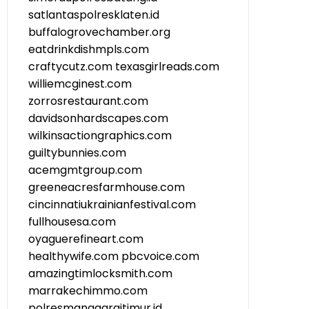
satlantaspolresklaten.id
buffalogrovechamber.org
eatdrinkdishmpls.com
craftycutz.com
texasgirlreads.com
williemcginest.com
zorrosrestaurant.com
davidsonhardscapes.com
wilkinsactiongraphics.com
guiltybunnies.com
acemgmtgroup.com
greeneacresfarmhouse.com
cincinnatiukrainianfestival.com
fullhousesa.com
oyaguerefineart.com
healthywife.com
pbcvoice.com
amazingtimlocksmith.com
marrakechimmo.com
polresmanggaraitimur.id