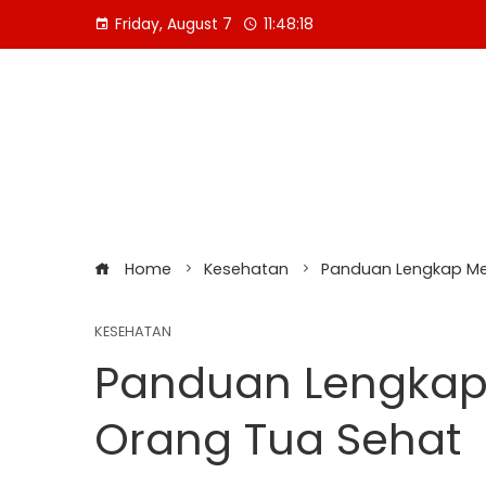
Skip
Friday, August 7
11:48:19
to
content
Home
Kesehatan
Panduan Lengkap Me
KESEHATAN
Panduan Lengkap
Orang Tua Sehat