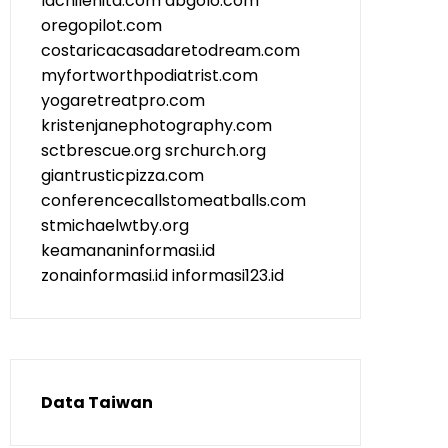
lachilenita.com
abgolo.com
oregopilot.com
costaricacasadaretodream.com
myfortworthpodiatrist.com
yogaretreatpro.com
kristenjanephotography.com
sctbrescue.org
srchurch.org
giantrusticpizza.com
conferencecallstomeatballs.com
stmichaelwtby.org
keamananinformasi.id
zonainformasi.id
informasi123.id
Data Taiwan