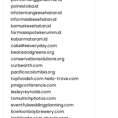
polrestoba.id
infotentangkesehatan.id
informasikesehatan.id
kamuskesehatan.id
farmasiapotekerumm.id
kabarmataram.id
cakelifeeveryday.com
beansandgreens.org
conservationsolutions.org
curbearth.com
pacificocolombia.org
topfoodish.com
hello-trove.com
pmigconference.com
lesleyreynolds.com
tomulrichphotos.com
eventfulweddingplanning.com
kowloonbaybrewery.com