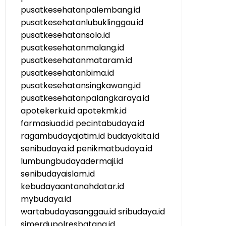
pusatkesehatanpalembang.id
pusatkesehatanlubuklinggau.id
pusatkesehatansolo.id
pusatkesehatanmalang.id
pusatkesehatanmataram.id
pusatkesehatanbima.id
pusatkesehatansingkawang.id
pusatkesehatanpalangkaraya.id
apotekerku.id
apotekmk.id
farmasiuad.id
pecintabudaya.id
ragambudayajatim.id
budayakita.id
senibudaya.id
penikmatbudaya.id
lumbungbudayadermaji.id
senibudayaislam.id
kebudayaantanahdatar.id
mybudaya.id
wartabudayasanggau.id
sribudaya.id
simerdupolresbatang.id