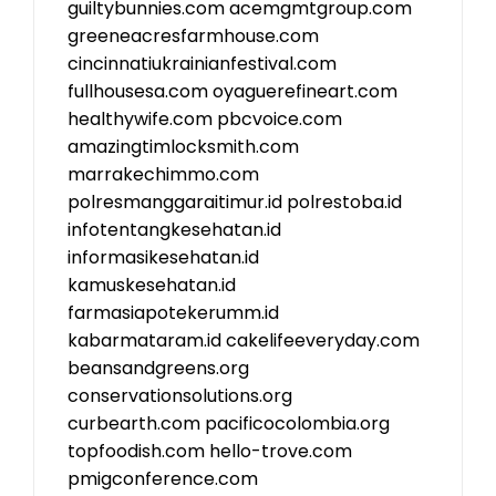
guiltybunnies.com
acemgmtgroup.com
greeneacresfarmhouse.com
cincinnatiukrainianfestival.com
fullhousesa.com
oyaguerefineart.com
healthywife.com
pbcvoice.com
amazingtimlocksmith.com
marrakechimmo.com
polresmanggaraitimur.id
polrestoba.id
infotentangkesehatan.id
informasikesehatan.id
kamuskesehatan.id
farmasiapotekerumm.id
kabarmataram.id
cakelifeeveryday.com
beansandgreens.org
conservationsolutions.org
curbearth.com
pacificocolombia.org
topfoodish.com
hello-trove.com
pmigconference.com