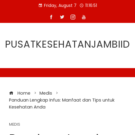
Skip
Friday, August 7
11:16:52
to
content
PUSATKESEHATANJAMBIID
Home
Medis
Panduan Lengkap Infus: Manfaat dan Tips untuk
Kesehatan Anda
MEDIS