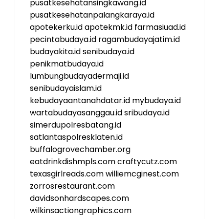
pusatkesehatansingkawang.id
pusatkesehatanpalangkaraya.id
apotekerku.id
apotekmk.id
farmasiuad.id
pecintabudaya.id
ragambudayajatim.id
budayakita.id
senibudaya.id
penikmatbudaya.id
lumbungbudayadermaji.id
senibudayaislam.id
kebudayaantanahdatar.id
mybudaya.id
wartabudayasanggau.id
sribudaya.id
simerdupolresbatang.id
satlantaspolresklaten.id
buffalogrovechamber.org
eatdrinkdishmpls.com
craftycutz.com
texasgirlreads.com
williemcginest.com
zorrosrestaurant.com
davidsonhardscapes.com
wilkinsactiongraphics.com