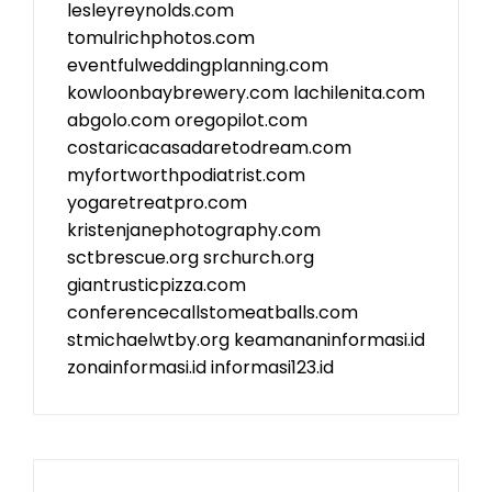
lesleyreynolds.com
tomulrichphotos.com
eventfulweddingplanning.com
kowloonbaybrewery.com
lachilenita.com
abgolo.com
oregopilot.com
costaricacasadaretodream.com
myfortworthpodiatrist.com
yogaretreatpro.com
kristenjanephotography.com
sctbrescue.org
srchurch.org
giantrusticpizza.com
conferencecallstomeatballs.com
stmichaelwtby.org
keamananinformasi.id
zonainformasi.id
informasi123.id