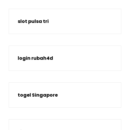
slot pulsa tri
login rubah4d
togel Singapore