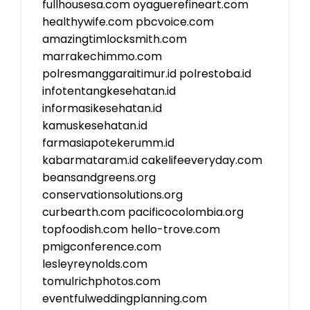
fullhousesa.com
oyaguerefineart.com
healthywife.com
pbcvoice.com
amazingtimlocksmith.com
marrakechimmo.com
polresmanggaraitimur.id
polrestoba.id
infotentangkesehatan.id
informasikesehatan.id
kamuskesehatan.id
farmasiapotekerumm.id
kabarmataram.id
cakelifeeveryday.com
beansandgreens.org
conservationsolutions.org
curbearth.com
pacificocolombia.org
topfoodish.com
hello-trove.com
pmigconference.com
lesleyreynolds.com
tomulrichphotos.com
eventfulweddingplanning.com