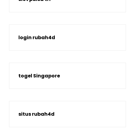
login rubah4d
togel Singapore
situs rubah4d