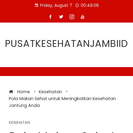
Skip
Friday, August 7
00:49:07
to
content
PUSATKESEHATANJAMBIID
Home
Kesehatan
Pola Makan Sehat untuk Meningkatkan Kesehatan
Jantung Anda
KESEHATAN