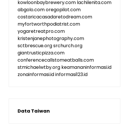
kowloonbaybrewery.com
lachilenita.com
abgolo.com
oregopilot.com
costaricacasadaretodream.com
myfortworthpodiatrist.com
yogaretreatpro.com
kristenjanephotography.com
sctbrescue.org
srchurch.org
giantrusticpizza.com
conferencecallstomeatballs.com
stmichaelwtby.org
keamananinformasi.id
zonainformasi.id
informasi123.id
Data Taiwan