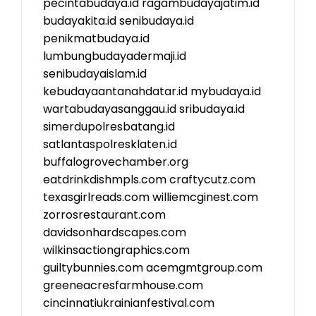
pecintabudaya.id
ragambudayajatim.id
budayakita.id
senibudaya.id
penikmatbudaya.id
lumbungbudayadermaji.id
senibudayaislam.id
kebudayaantanahdatar.id
mybudaya.id
wartabudayasanggau.id
sribudaya.id
simerdupolresbatang.id
satlantaspolresklaten.id
buffalogrovechamber.org
eatdrinkdishmpls.com
craftycutz.com
texasgirlreads.com
williemcginest.com
zorrosrestaurant.com
davidsonhardscapes.com
wilkinsactiongraphics.com
guiltybunnies.com
acemgmtgroup.com
greeneacresfarmhouse.com
cincinnatiukrainianfestival.com