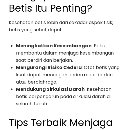
Betis Itu Penting?
Kesehatan betis lebih dari sekadar aspek fisik;
betis yang sehat dapat:
Meningkatkan Keseimbangan
: Betis
membantu dalam menjaga keseimbangan
saat berdiri dan berjalan.
Mengurangi Risiko Cedera
: Otot betis yang
kuat dapat mencegah cedera saat berlari
atau berolahraga.
Mendukung Sirkulasi Darah
: Kesehatan
betis berpengaruh pada sirkulasi darah di
seluruh tubuh.
Tips Terbaik Menjaga