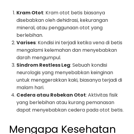
Kram Otot
: Kram otot betis biasanya
disebabkan oleh dehidrasi, kekurangan
mineral, atau penggunaan otot yang
berlebihan.
Varises
: Kondisi ini terjadi ketika vena di betis
mengalami kelemahan dan menyebabkan
darah mengumpul.
Sindrom Restless Leg
: Sebuah kondisi
neurologis yang menyebabkan keinginan
untuk menggerakkan kaki, biasanya terjadi di
malam hari.
Cedera atau Robekan Otot
: Aktivitas fisik
yang berlebihan atau kurang pemanasan
dapat menyebabkan cedera pada otot betis.
Mengapa Kesehatan