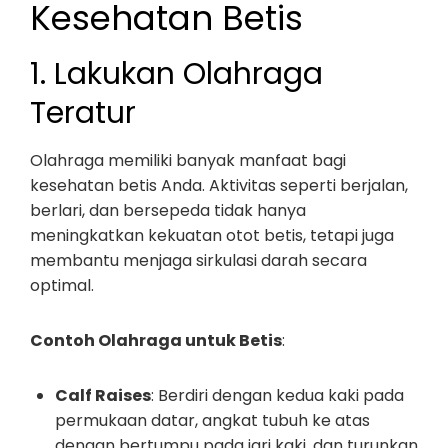
Kesehatan Betis
1. Lakukan Olahraga
Teratur
Olahraga memiliki banyak manfaat bagi
kesehatan betis Anda. Aktivitas seperti berjalan,
berlari, dan bersepeda tidak hanya
meningkatkan kekuatan otot betis, tetapi juga
membantu menjaga sirkulasi darah secara
optimal.
Contoh Olahraga untuk Betis
:
Calf Raises
: Berdiri dengan kedua kaki pada
permukaan datar, angkat tubuh ke atas
dengan bertumpu pada jari kaki, dan turunkan