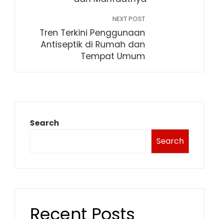
NEXT POST
Tren Terkini Penggunaan
Antiseptik di Rumah dan
Tempat Umum
Search
Search
Recent Posts