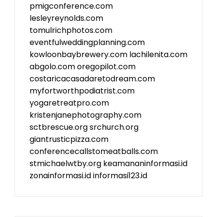
pmigconference.com
lesleyreynolds.com
tomulrichphotos.com
eventfulweddingplanning.com
kowloonbaybrewery.com
lachilenita.com
abgolo.com
oregopilot.com
costaricacasadaretodream.com
myfortworthpodiatrist.com
yogaretreatpro.com
kristenjanephotography.com
sctbrescue.org
srchurch.org
giantrusticpizza.com
conferencecallstomeatballs.com
stmichaelwtby.org
keamananinformasi.id
zonainformasi.id
informasi123.id