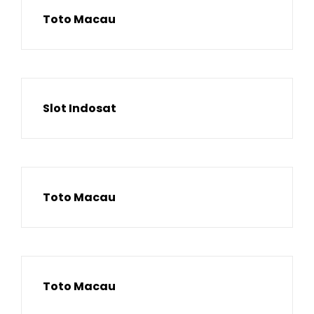
Toto Macau
Slot Indosat
Toto Macau
Toto Macau