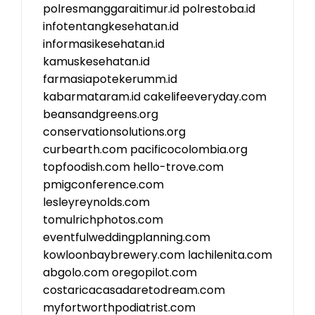
polresmanggaraitimur.id
polrestoba.id
infotentangkesehatan.id
informasikesehatan.id
kamuskesehatan.id
farmasiapotekerumm.id
kabarmataram.id
cakelifeeveryday.com
beansandgreens.org
conservationsolutions.org
curbearth.com
pacificocolombia.org
topfoodish.com
hello-trove.com
pmigconference.com
lesleyreynolds.com
tomulrichphotos.com
eventfulweddingplanning.com
kowloonbaybrewery.com
lachilenita.com
abgolo.com
oregopilot.com
costaricacasadaretodream.com
myfortworthpodiatrist.com