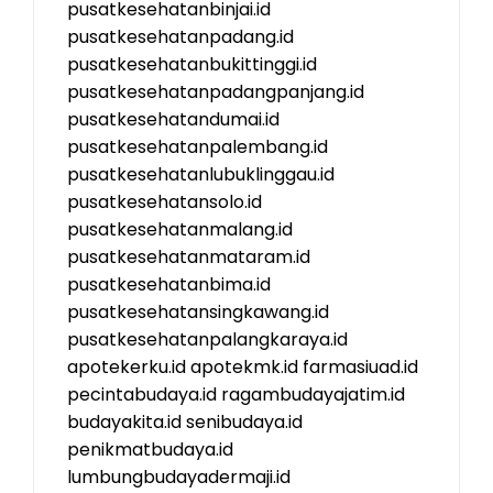
pusatkesehatanbinjai.id
pusatkesehatanpadang.id
pusatkesehatanbukittinggi.id
pusatkesehatanpadangpanjang.id
pusatkesehatandumai.id
pusatkesehatanpalembang.id
pusatkesehatanlubuklinggau.id
pusatkesehatansolo.id
pusatkesehatanmalang.id
pusatkesehatanmataram.id
pusatkesehatanbima.id
pusatkesehatansingkawang.id
pusatkesehatanpalangkaraya.id
apotekerku.id
apotekmk.id
farmasiuad.id
pecintabudaya.id
ragambudayajatim.id
budayakita.id
senibudaya.id
penikmatbudaya.id
lumbungbudayadermaji.id