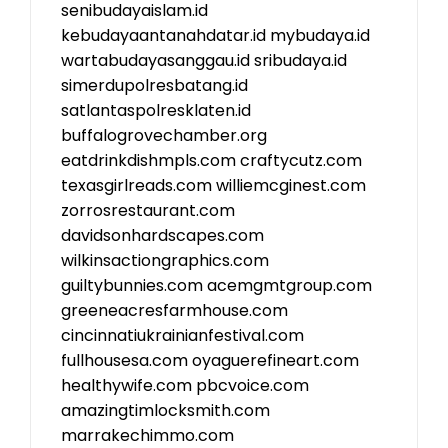
senibudayaislam.id
kebudayaantanahdatar.id
mybudaya.id
wartabudayasanggau.id
sribudaya.id
simerdupolresbatang.id
satlantaspolresklaten.id
buffalogrovechamber.org
eatdrinkdishmpls.com
craftycutz.com
texasgirlreads.com
williemcginest.com
zorrosrestaurant.com
davidsonhardscapes.com
wilkinsactiongraphics.com
guiltybunnies.com
acemgmtgroup.com
greeneacresfarmhouse.com
cincinnatiukrainianfestival.com
fullhousesa.com
oyaguerefineart.com
healthywife.com
pbcvoice.com
amazingtimlocksmith.com
marrakechimmo.com