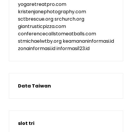
yogaretreatpro.com
kristenjanephotography.com
sctbrescue.org
srchurch.org
giantrusticpizza.com
conferencecallstomeatballs.com
stmichaelwtby.org
keamananinformasi.id
zonainformasi.id
informasi123.id
Data Taiwan
slot tri