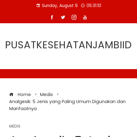
Skip
Sunday, August 9
05:31:11
to
content
PUSATKESEHATANJAMBIID
Home
Medis
Analgesik: 5 Jenis yang Paling Umum Digunakan dan
Manfaatnya
MEDIS