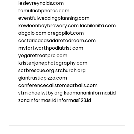
lesleyreynolds.com
tomulrichphotos.com
eventfulweddingplanning.com
kowloonbaybrewery.com
lachilenita.com
abgolo.com
oregopilot.com
costaricacasadaretodream.com
myfortworthpodiatrist.com
yogaretreatpro.com
kristenjanephotography.com
sctbrescue.org
srchurch.org
giantrusticpizza.com
conferencecallstomeatballs.com
stmichaelwtby.org
keamananinformasi.id
zonainformasi.id
informasi123.id