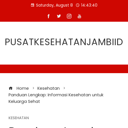
Skip
Saturday, August 8
14:43:41
to
content
PUSATKESEHATANJAMBIID
Home
Kesehatan
Panduan Lengkap: Informasi Kesehatan untuk
Keluarga Sehat
KESEHATAN