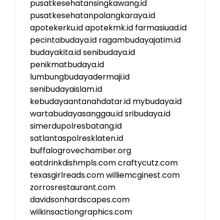
pusatkesehatansingkawang.id
pusatkesehatanpalangkaraya.id
apotekerku.id
apotekmk.id
farmasiuad.id
pecintabudaya.id
ragambudayajatim.id
budayakita.id
senibudaya.id
penikmatbudaya.id
lumbungbudayadermaji.id
senibudayaislam.id
kebudayaantanahdatar.id
mybudaya.id
wartabudayasanggau.id
sribudaya.id
simerdupolresbatang.id
satlantaspolresklaten.id
buffalogrovechamber.org
eatdrinkdishmpls.com
craftycutz.com
texasgirlreads.com
williemcginest.com
zorrosrestaurant.com
davidsonhardscapes.com
wilkinsactiongraphics.com