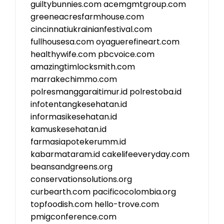
guiltybunnies.com
acemgmtgroup.com
greeneacresfarmhouse.com
cincinnatiukrainianfestival.com
fullhousesa.com
oyaguerefineart.com
healthywife.com
pbcvoice.com
amazingtimlocksmith.com
marrakechimmo.com
polresmanggaraitimur.id
polrestoba.id
infotentangkesehatan.id
informasikesehatan.id
kamuskesehatan.id
farmasiapotekerumm.id
kabarmataram.id
cakelifeeveryday.com
beansandgreens.org
conservationsolutions.org
curbearth.com
pacificocolombia.org
topfoodish.com
hello-trove.com
pmigconference.com