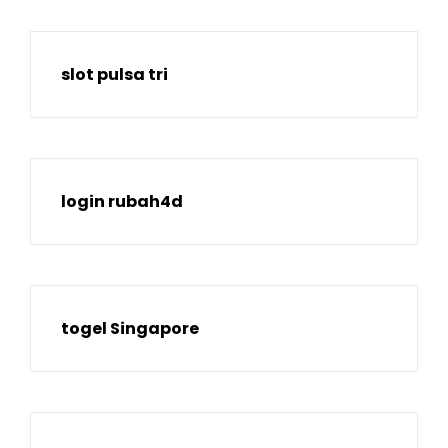
slot pulsa tri
login rubah4d
togel Singapore