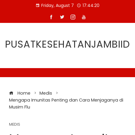
Skip
Friday, August 7
17:44:21
to
content
PUSATKESEHATANJAMBIID
Home
Medis
Mengapa Imunitas Penting dan Cara Menjaganya di
Musim Flu
MEDIS