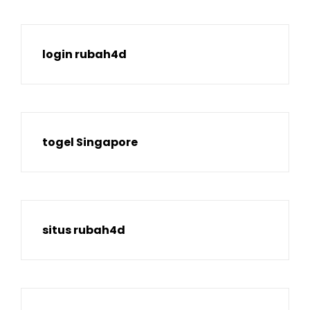
login rubah4d
togel Singapore
situs rubah4d