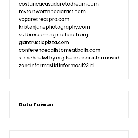
costaricacasadaretodream.com
myfortworthpodiatrist.com
yogaretreatpro.com
kristenjanephotography.com
sctbrescue.org
srchurch.org
giantrusticpizza.com
conferencecallstomeatballs.com
stmichaelwtby.org
keamananinformasi.id
zonainformasi.id
informasi123.id
Data Taiwan