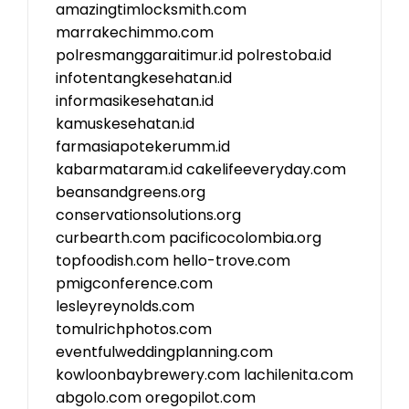
amazingtimlocksmith.com
marrakechimmo.com
polresmanggaraitimur.id
polrestoba.id
infotentangkesehatan.id
informasikesehatan.id
kamuskesehatan.id
farmasiapotekerumm.id
kabarmataram.id
cakelifeeveryday.com
beansandgreens.org
conservationsolutions.org
curbearth.com
pacificocolombia.org
topfoodish.com
hello-trove.com
pmigconference.com
lesleyreynolds.com
tomulrichphotos.com
eventfulweddingplanning.com
kowloonbaybrewery.com
lachilenita.com
abgolo.com
oregopilot.com