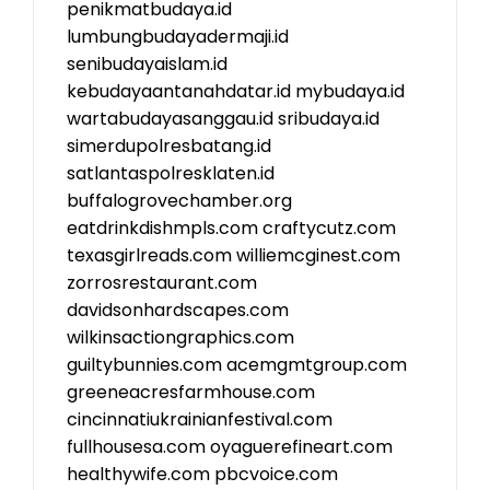
penikmatbudaya.id
lumbungbudayadermaji.id
senibudayaislam.id
kebudayaantanahdatar.id
mybudaya.id
wartabudayasanggau.id
sribudaya.id
simerdupolresbatang.id
satlantaspolresklaten.id
buffalogrovechamber.org
eatdrinkdishmpls.com
craftycutz.com
texasgirlreads.com
williemcginest.com
zorrosrestaurant.com
davidsonhardscapes.com
wilkinsactiongraphics.com
guiltybunnies.com
acemgmtgroup.com
greeneacresfarmhouse.com
cincinnatiukrainianfestival.com
fullhousesa.com
oyaguerefineart.com
healthywife.com
pbcvoice.com