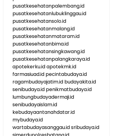
pusatkesehatanpalembang.id
pusatkesehatanlubuklinggau.id
pusatkesehatansolo.id
pusatkesehatanmalang.id
pusatkesehatanmataram.id
pusatkesehatanbima.id
pusatkesehatansingkawang.id
pusatkesehatanpalangkaraya.id
apotekerku.id
apotekmk.id
farmasiuad.id
pecintabudaya.id
ragambudayajatim.id
budayakita.id
senibudaya.id
penikmatbudaya.id
lumbungbudayadermaji.id
senibudayaislam.id
kebudayaantanahdatar.id
mybudaya.id
wartabudayasanggau.id
sribudaya.id
simerdupolresbatang.id