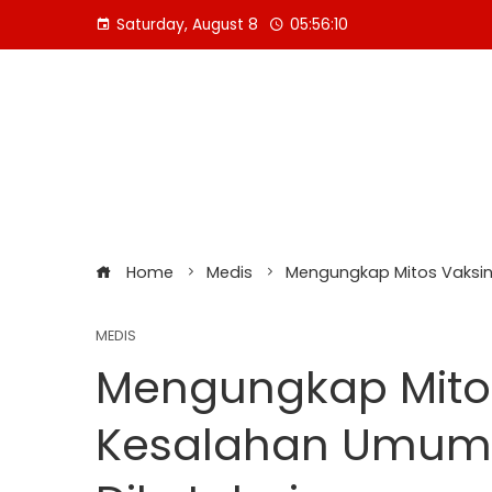
Skip
Saturday, August 8
05:56:11
to
content
Home
Medis
Mengungkap Mitos Vaksin
MEDIS
Mengungkap Mitos
Kesalahan Umum