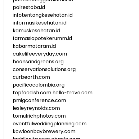
polrestoba.id
infotentangkesehatan.id
informasikesehatan.id
kamuskesehatan.id
farmasiapotekerumm.id
kabarmataram.id
cakelifeeveryday.com
beansandgreens.org
conservationsolutions.org
curbearth.com
pacificocolombia.org
topfoodish.com
hello-trove.com
pmigconference.com
lesleyreynolds.com
tomulrichphotos.com
eventfulweddingplanning.com
kowloonbaybrewery.com