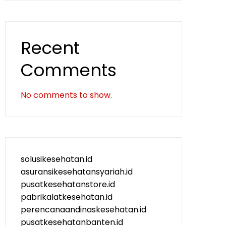
Recent
Comments
No comments to show.
solusikesehatan.id
asuransikesehatansyariah.id
pusatkesehatanstore.id
pabrikalatkesehatan.id
perencanaandinaskesehatan.id
pusatkesehatanbanten.id