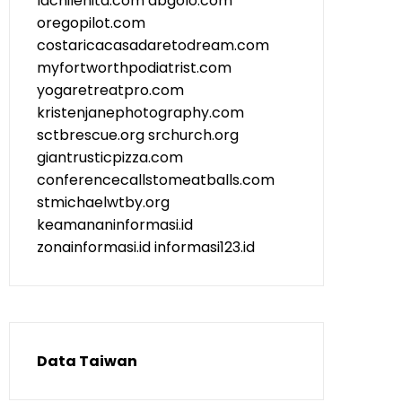
lachilenita.com
abgolo.com
oregopilot.com
costaricacasadaretodream.com
myfortworthpodiatrist.com
yogaretreatpro.com
kristenjanephotography.com
sctbrescue.org
srchurch.org
giantrusticpizza.com
conferencecallstomeatballs.com
stmichaelwtby.org
keamananinformasi.id
zonainformasi.id
informasi123.id
Data Taiwan