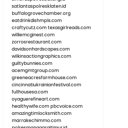
satlantaspolresklaten.id
buffalogrovechamber.org
eatdrinkdishmpls.com
craftycutz.com
texasgirlreads.com
williemcginest.com
zorrosrestaurant.com
davidsonhardscapes.com
wilkinsactiongraphics.com
guiltybunnies.com
acemgmtgroup.com
greeneacresfarmhouse.com
cincinnatiukrainianfestival.com
fullhousesa.com
oyaguerefineart.com
healthywife.com
pbcvoice.com
amazingtimlocksmith.com
marrakechimmo.com
polresmanggaraitimur.id