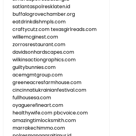
satlantaspolresklaten.id
buffalogrovechamber.org
eatdrinkdishmpls.com
craftycutz.com
texasgirlreads.com
williemcginest.com
zorrosrestaurant.com
davidsonhardscapes.com
wilkinsactiongraphics.com
guiltybunnies.com
acemgmtgroup.com
greeneacresfarmhouse.com
cincinnatiukrainianfestival.com
fullhousesa.com
oyaguerefineart.com
healthywife.com
pbcvoice.com
amazingtimlocksmith.com
marrakechimmo.com
polresmanggaraitimur.id