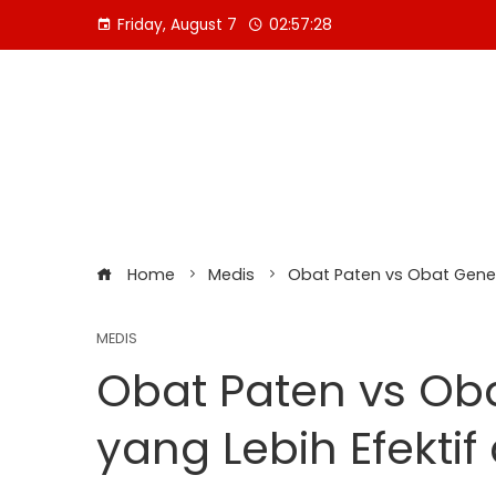
Skip
Friday, August 7
02:57:29
to
content
Home
Medis
Obat Paten vs Obat Gener
MEDIS
Obat Paten vs Ob
yang Lebih Efekti