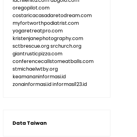
lachilenita.com
abgolo.com
oregopilot.com
costaricacasadaretodream.com
myfortworthpodiatrist.com
yogaretreatpro.com
kristenjanephotography.com
sctbrescue.org
srchurch.org
giantrusticpizza.com
conferencecallstomeatballs.com
stmichaelwtby.org
keamananinformasi.id
zonainformasi.id
informasi123.id
Data Taiwan