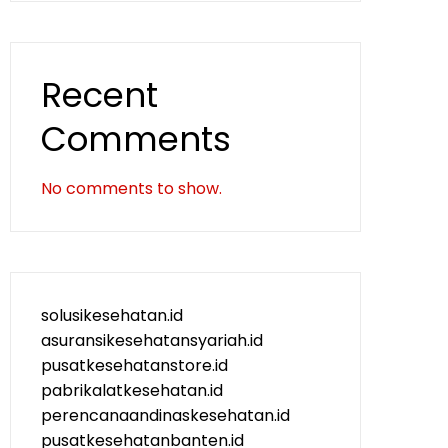
Recent
Comments
No comments to show.
solusikesehatan.id
asuransikesehatansyariah.id
pusatkesehatanstore.id
pabrikalatkesehatan.id
perencanaandinaskesehatan.id
pusatkesehatanbanten.id