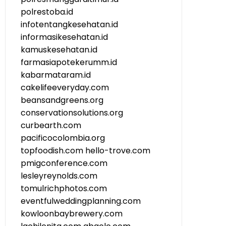
polrestoba.id
infotentangkesehatan.id
informasikesehatan.id
kamuskesehatan.id
farmasiapotekerumm.id
kabarmataram.id
cakelifeeveryday.com
beansandgreens.org
conservationsolutions.org
curbearth.com
pacificocolombia.org
topfoodish.com
hello-trove.com
pmigconference.com
lesleyreynolds.com
tomulrichphotos.com
eventfulweddingplanning.com
kowloonbaybrewery.com