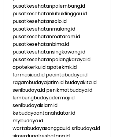
pusatkesehatanpalembang.id
pusatkesehatanlubuklinggau.id
pusatkesehatansolo.id
pusatkesehatanmalang.id
pusatkesehatanmataram.id
pusatkesehatanbima.id
pusatkesehatansingkawang.id
pusatkesehatanpalangkaraya.id
apotekerku.id
apotekmk.id
farmasiuad.id
pecintabudaya.id
ragambudayajatim.id
budayakita.id
senibudaya.id
penikmatbudaya.id
lumbungbudayadermaji.id
senibudayaislam.id
kebudayaantanahdatar.id
mybudaya.id
wartabudayasanggau.id
sribudaya.id
simerdupolresbatang.id