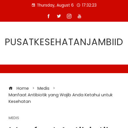
Skip
Thursday, August 6
17:32:24
to
content
PUSATKESEHATANJAMBIID
Home
Medis
Manfaat Antibiotik yang Wajib Anda Ketahui untuk
Kesehatan
MEDIS