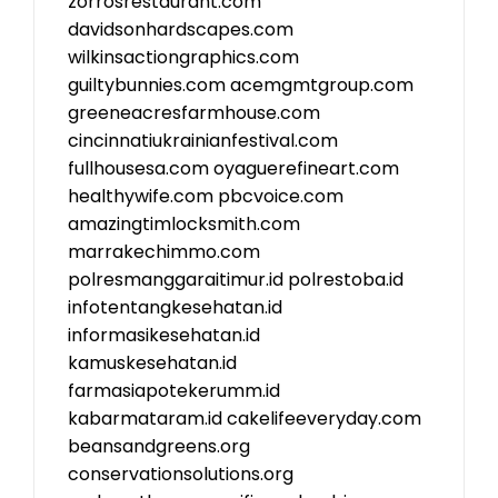
zorrosrestaurant.com
davidsonhardscapes.com
wilkinsactiongraphics.com
guiltybunnies.com
acemgmtgroup.com
greeneacresfarmhouse.com
cincinnatiukrainianfestival.com
fullhousesa.com
oyaguerefineart.com
healthywife.com
pbcvoice.com
amazingtimlocksmith.com
marrakechimmo.com
polresmanggaraitimur.id
polrestoba.id
infotentangkesehatan.id
informasikesehatan.id
kamuskesehatan.id
farmasiapotekerumm.id
kabarmataram.id
cakelifeeveryday.com
beansandgreens.org
conservationsolutions.org