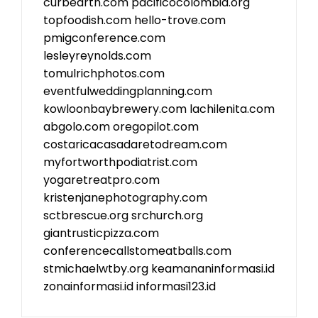
curbearth.com
pacificocolombia.org
topfoodish.com
hello-trove.com
pmigconference.com
lesleyreynolds.com
tomulrichphotos.com
eventfulweddingplanning.com
kowloonbaybrewery.com
lachilenita.com
abgolo.com
oregopilot.com
costaricacasadaretodream.com
myfortworthpodiatrist.com
yogaretreatpro.com
kristenjanephotography.com
sctbrescue.org
srchurch.org
giantrusticpizza.com
conferencecallstomeatballs.com
stmichaelwtby.org
keamananinformasi.id
zonainformasi.id
informasi123.id