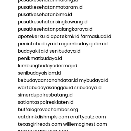
pusatkesehatanmataram.id
pusatkesehatanbima.id
pusatkesehatansingkawang.id
pusatkesehatanpalangkaraya.id
apotekerku.id
apotekmk.id
farmasiuad.id
pecintabudaya.id
ragambudayajatim.id
budayakita.id
senibudaya.id
penikmatbudaya.id
lumbungbudayadermaji.id
senibudayaislam.id
kebudayaantanahdatar.id
mybudaya.id
wartabudayasanggau.id
sribudaya.id
simerdupolresbatang.id
satlantaspolresklaten.id
buffalogrovechamber.org
eatdrinkdishmpls.com
craftycutz.com
texasgirlreads.com
williemcginest.com