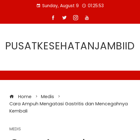
Skip
Sunday, August 9
01:25:54
to
content
PUSATKESEHATANJAMBIID
Home
Medis
Cara Ampuh Mengatasi Gastritis dan Mencegahnya
Kembali
MEDIS