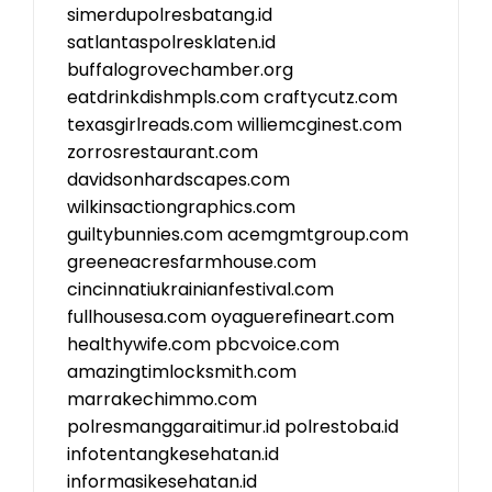
simerdupolresbatang.id
satlantaspolresklaten.id
buffalogrovechamber.org
eatdrinkdishmpls.com
craftycutz.com
texasgirlreads.com
williemcginest.com
zorrosrestaurant.com
davidsonhardscapes.com
wilkinsactiongraphics.com
guiltybunnies.com
acemgmtgroup.com
greeneacresfarmhouse.com
cincinnatiukrainianfestival.com
fullhousesa.com
oyaguerefineart.com
healthywife.com
pbcvoice.com
amazingtimlocksmith.com
marrakechimmo.com
polresmanggaraitimur.id
polrestoba.id
infotentangkesehatan.id
informasikesehatan.id