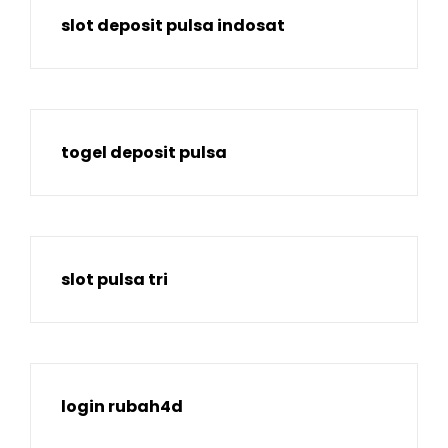
slot deposit pulsa indosat
togel deposit pulsa
slot pulsa tri
login rubah4d