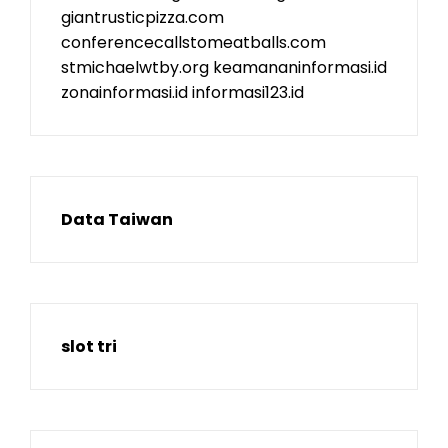
giantrusticpizza.com
conferencecallstomeatballs.com
stmichaelwtby.org
keamananinformasi.id
zonainformasi.id
informasi123.id
Data Taiwan
slot tri