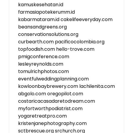
kamuskesehatan.id
farmasiapotekerumm.id
kabarmataram.id
cakelifeeveryday.com
beansandgreens.org
conservationsolutions.org
curbearth.com
pacificocolombia.org
topfoodish.com
hello-trove.com
pmigconference.com
lesleyreynolds.com
tomulrichphotos.com
eventfulweddingplanning.com
kowloonbaybrewery.com
lachilenita.com
abgolo.com
oregopilot.com
costaricacasadaretodream.com
myfortworthpodiatrist.com
yogaretreatpro.com
kristenjanephotography.com
sctbrescue.org
srchurch.org