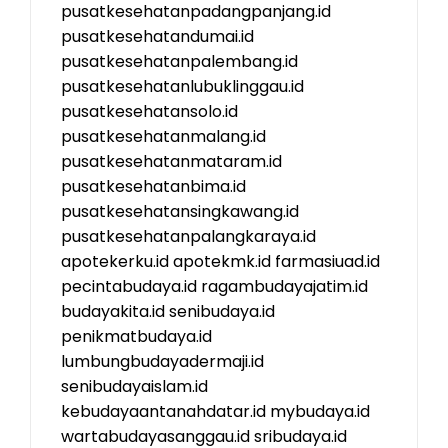
pusatkesehatanpadangpanjang.id
pusatkesehatandumai.id
pusatkesehatanpalembang.id
pusatkesehatanlubuklinggau.id
pusatkesehatansolo.id
pusatkesehatanmalang.id
pusatkesehatanmataram.id
pusatkesehatanbima.id
pusatkesehatansingkawang.id
pusatkesehatanpalangkaraya.id
apotekerku.id
apotekmk.id
farmasiuad.id
pecintabudaya.id
ragambudayajatim.id
budayakita.id
senibudaya.id
penikmatbudaya.id
lumbungbudayadermaji.id
senibudayaislam.id
kebudayaantanahdatar.id
mybudaya.id
wartabudayasanggau.id
sribudaya.id