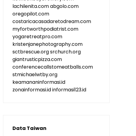
lachilenita.com
abgolo.com
oregopilot.com
costaricacasadaretodream.com
myfortworthpodiatrist.com
yogaretreatpro.com
kristenjanephotography.com
sctbrescue.org
srchurch.org
giantrusticpizza.com
conferencecallstomeatballs.com
stmichaelwtby.org
keamananinformasi.id
zonainformasi.id
informasi123.id
Data Taiwan