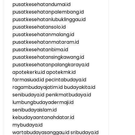
pusatkesehatandumai.id
pusatkesehatanpalembang.id
pusatkesehatanlubuklinggau.id
pusatkesehatansolo.id
pusatkesehatanmalang.id
pusatkesehatanmataram.id
pusatkesehatanbima.id
pusatkesehatansingkawang.id
pusatkesehatanpalangkaraya.id
apotekerku.id
apotekmk.id
farmasiuad.id
pecintabudaya.id
ragambudayajatim.id
budayakita.id
senibudaya.id
penikmatbudaya.id
lumbungbudayadermaji.id
senibudayaislam.id
kebudayaantanahdatar.id
mybudaya.id
wartabudayasanggau.id
sribudaya.id