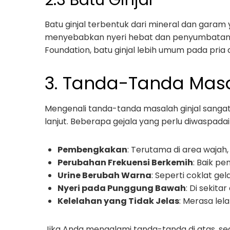
2.3 Batu Ginjal
Batu ginjal terbentuk dari mineral dan garam 
menyebabkan nyeri hebat dan penyumbatan p
Foundation, batu ginjal lebih umum pada pria 
3. Tanda-Tanda Masa
Mengenali tanda-tanda masalah ginjal sanga
lanjut. Beberapa gejala yang perlu diwaspadai 
Pembengkakan
: Terutama di area wajah,
Perubahan Frekuensi Berkemih
: Baik p
Urine Berubah Warna
: Seperti coklat ge
Nyeri pada Punggung Bawah
: Di sekitar
Kelelahan yang Tidak Jelas
: Merasa lel
Jika Anda mengalami tanda-tanda di atas, se