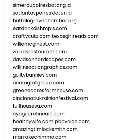
simerdupolresbatang.id
satlantaspolresklaten.id
buffalogrovechamber.org
eatdrinkdishmpls.com
craftycutz.com
texasgirlreads.com
williemcginest.com
zorrosrestaurant.com
davidsonhardscapes.com
wilkinsactiongraphics.com
guiltybunnies.com
acemgmtgroup.com
greeneacresfarmhouse.com
cincinnatiukrainianfestival.com
fullhousesa.com
oyaguerefineart.com
healthywife.com
pbcvoice.com
amazingtimlocksmith.com
marrakechimmo.com