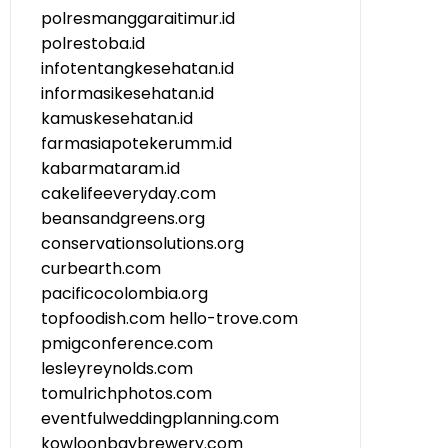
polresmanggaraitimur.id
polrestoba.id
infotentangkesehatan.id
informasikesehatan.id
kamuskesehatan.id
farmasiapotekerumm.id
kabarmataram.id
cakelifeeveryday.com
beansandgreens.org
conservationsolutions.org
curbearth.com
pacificocolombia.org
topfoodish.com
hello-trove.com
pmigconference.com
lesleyreynolds.com
tomulrichphotos.com
eventfulweddingplanning.com
kowloonbaybrewery.com