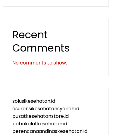
Recent
Comments
No comments to show.
solusikesehatan.id
asuransikesehatansyariah.id
pusatkesehatanstore.id
pabrikalatkesehatan.id
perencanaandinaskesehatan.id