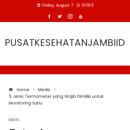
Skip
Friday, August 7
01:19:12
to
content
PUSATKESEHATANJAMBIID
Home
Medis
5 Jenis Termometer yang Wajib Dimiliki untuk
Monitoring Suhu
MEDIS