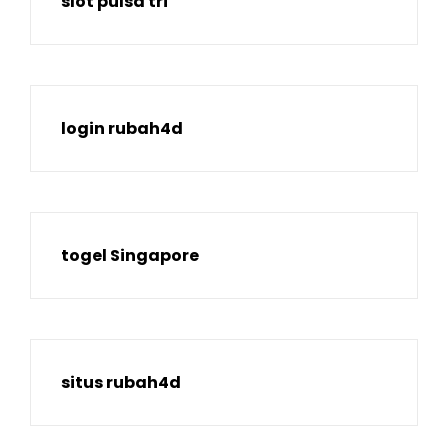
slot pulsa tri
login rubah4d
togel Singapore
situs rubah4d