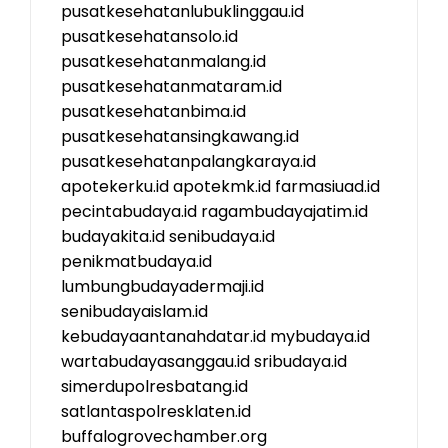
pusatkesehatanlubuklinggau.id
pusatkesehatansolo.id
pusatkesehatanmalang.id
pusatkesehatanmataram.id
pusatkesehatanbima.id
pusatkesehatansingkawang.id
pusatkesehatanpalangkaraya.id
apotekerku.id
apotekmk.id
farmasiuad.id
pecintabudaya.id
ragambudayajatim.id
budayakita.id
senibudaya.id
penikmatbudaya.id
lumbungbudayadermaji.id
senibudayaislam.id
kebudayaantanahdatar.id
mybudaya.id
wartabudayasanggau.id
sribudaya.id
simerdupolresbatang.id
satlantaspolresklaten.id
buffalogrovechamber.org