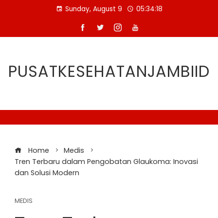
Skip
Sunday, August 9
05:34:19
to
content
PUSATKESEHATANJAMBIID
Home
Medis
Tren Terbaru dalam Pengobatan Glaukoma: Inovasi
dan Solusi Modern
MEDIS