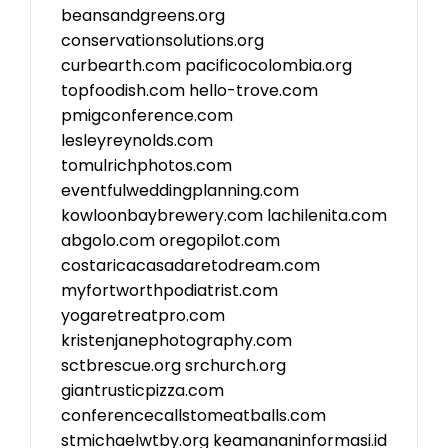
beansandgreens.org
conservationsolutions.org
curbearth.com
pacificocolombia.org
topfoodish.com
hello-trove.com
pmigconference.com
lesleyreynolds.com
tomulrichphotos.com
eventfulweddingplanning.com
kowloonbaybrewery.com
lachilenita.com
abgolo.com
oregopilot.com
costaricacasadaretodream.com
myfortworthpodiatrist.com
yogaretreatpro.com
kristenjanephotography.com
sctbrescue.org
srchurch.org
giantrusticpizza.com
conferencecallstomeatballs.com
stmichaelwtby.org
keamananinformasi.id