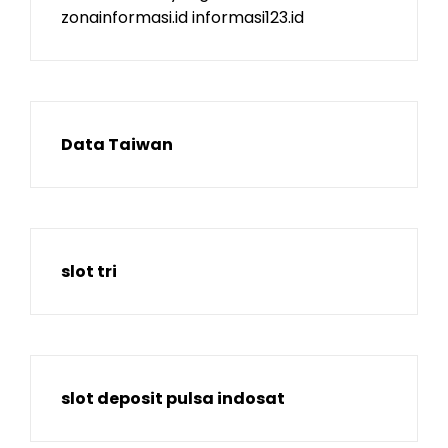
zonainformasi.id
informasi123.id
Data Taiwan
slot tri
slot deposit pulsa indosat