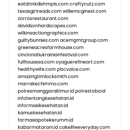
eatdrinkdishmpls.com
craftycutz.com
texasgirlreads.com
williemcginest.com
zorrosrestaurant.com
davidsonhardscapes.com
wilkinsactiongraphics.com
guiltybunnies.com
acemgmtgroup.com
greeneacresfarmhouse.com
cincinnatiukrainianfestival.com
fullhousesa.com
oyaguerefineart.com
healthywife.com
pbcvoice.com
amazingtimlocksmith.com
marrakechimmo.com
polresmanggaraitimur.id
polrestoba.id
infotentangkesehatan.id
informasikesehatan.id
kamuskesehatan.id
farmasiapotekerumm.id
kabarmataram.id
cakelifeeveryday.com