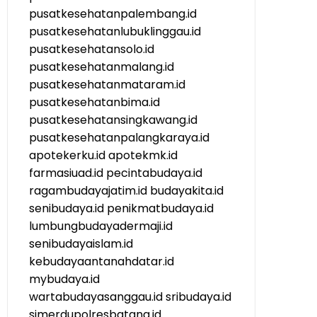
pusatkesehatanpalembang.id
pusatkesehatanlubuklinggau.id
pusatkesehatansolo.id
pusatkesehatanmalang.id
pusatkesehatanmataram.id
pusatkesehatanbima.id
pusatkesehatansingkawang.id
pusatkesehatanpalangkaraya.id
apotekerku.id
apotekmk.id
farmasiuad.id
pecintabudaya.id
ragambudayajatim.id
budayakita.id
senibudaya.id
penikmatbudaya.id
lumbungbudayadermaji.id
senibudayaislam.id
kebudayaantanahdatar.id
mybudaya.id
wartabudayasanggau.id
sribudaya.id
simerdupolresbatang.id