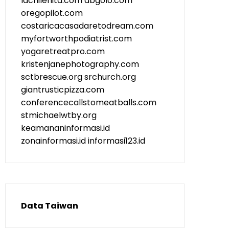
lachilenita.com
abgolo.com
oregopilot.com
costaricacasadaretodream.com
myfortworthpodiatrist.com
yogaretreatpro.com
kristenjanephotography.com
sctbrescue.org
srchurch.org
giantrusticpizza.com
conferencecallstomeatballs.com
stmichaelwtby.org
keamananinformasi.id
zonainformasi.id
informasi123.id
Data Taiwan