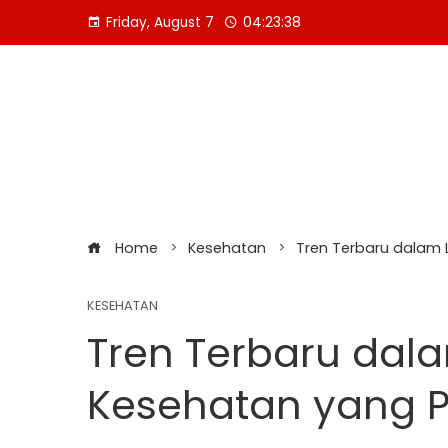
Skip
Friday, August 7
04:23:39
to
content
Home
Kesehatan
Tren Terbaru dalam 
KESEHATAN
Tren Terbaru dal
Kesehatan yang P