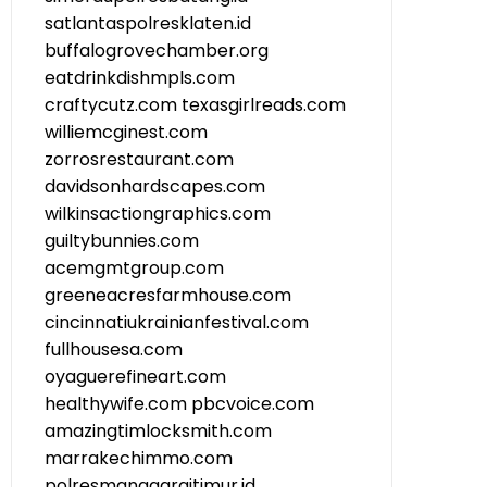
satlantaspolresklaten.id
buffalogrovechamber.org
eatdrinkdishmpls.com
craftycutz.com
texasgirlreads.com
williemcginest.com
zorrosrestaurant.com
davidsonhardscapes.com
wilkinsactiongraphics.com
guiltybunnies.com
acemgmtgroup.com
greeneacresfarmhouse.com
cincinnatiukrainianfestival.com
fullhousesa.com
oyaguerefineart.com
healthywife.com
pbcvoice.com
amazingtimlocksmith.com
marrakechimmo.com
polresmanggaraitimur.id