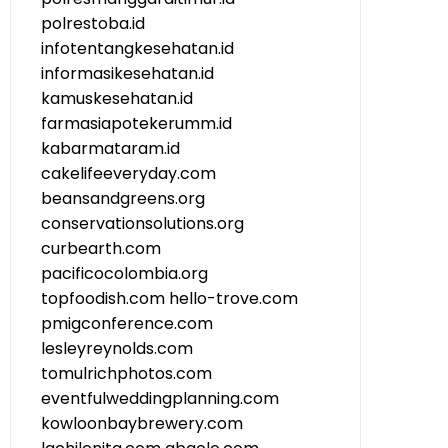
polrestoba.id
infotentangkesehatan.id
informasikesehatan.id
kamuskesehatan.id
farmasiapotekerumm.id
kabarmataram.id
cakelifeeveryday.com
beansandgreens.org
conservationsolutions.org
curbearth.com
pacificocolombia.org
topfoodish.com
hello-trove.com
pmigconference.com
lesleyreynolds.com
tomulrichphotos.com
eventfulweddingplanning.com
kowloonbaybrewery.com