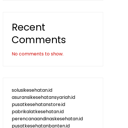
Recent
Comments
No comments to show.
solusikesehatan.id
asuransikesehatansyariah.id
pusatkesehatanstore.id
pabrikalatkesehatan.id
perencanaandinaskesehatan.id
pusatkesehatanbanten.id