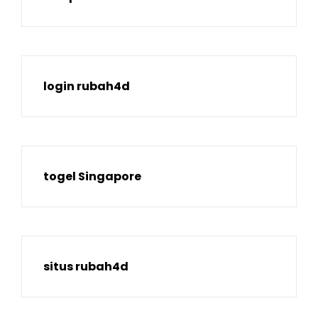
login rubah4d
togel Singapore
situs rubah4d