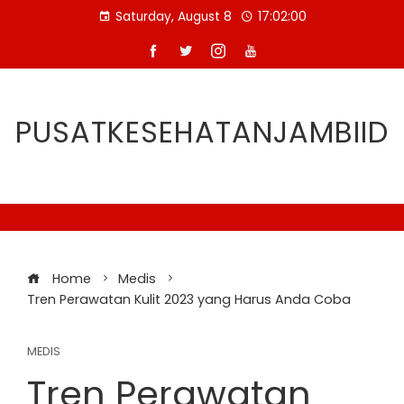
Skip
Saturday, August 8
17:02:01
to
content
PUSATKESEHATANJAMBIID
Home
Medis
Tren Perawatan Kulit 2023 yang Harus Anda Coba
MEDIS
Tren Perawatan