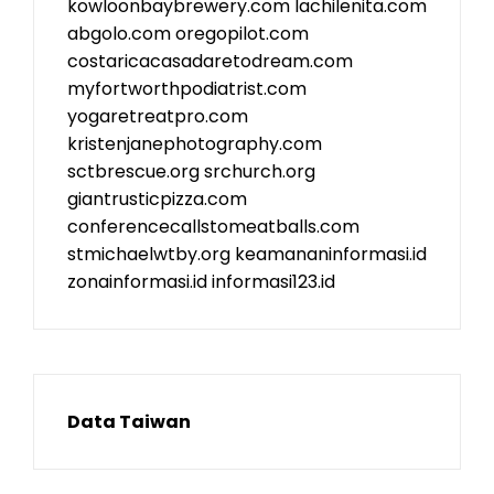
kowloonbaybrewery.com
lachilenita.com
abgolo.com
oregopilot.com
costaricacasadaretodream.com
myfortworthpodiatrist.com
yogaretreatpro.com
kristenjanephotography.com
sctbrescue.org
srchurch.org
giantrusticpizza.com
conferencecallstomeatballs.com
stmichaelwtby.org
keamananinformasi.id
zonainformasi.id
informasi123.id
Data Taiwan