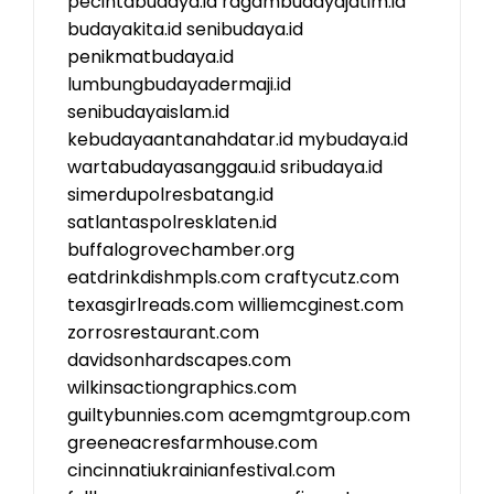
pecintabudaya.id
ragambudayajatim.id
budayakita.id
senibudaya.id
penikmatbudaya.id
lumbungbudayadermaji.id
senibudayaislam.id
kebudayaantanahdatar.id
mybudaya.id
wartabudayasanggau.id
sribudaya.id
simerdupolresbatang.id
satlantaspolresklaten.id
buffalogrovechamber.org
eatdrinkdishmpls.com
craftycutz.com
texasgirlreads.com
williemcginest.com
zorrosrestaurant.com
davidsonhardscapes.com
wilkinsactiongraphics.com
guiltybunnies.com
acemgmtgroup.com
greeneacresfarmhouse.com
cincinnatiukrainianfestival.com