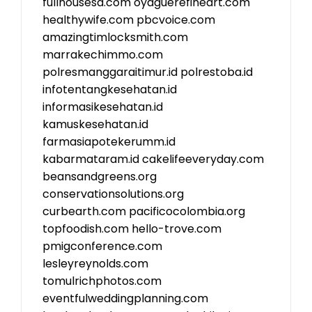
fullhousesa.com
oyaguerefineart.com
healthywife.com
pbcvoice.com
amazingtimlocksmith.com
marrakechimmo.com
polresmanggaraitimur.id
polrestoba.id
infotentangkesehatan.id
informasikesehatan.id
kamuskesehatan.id
farmasiapotekerumm.id
kabarmataram.id
cakelifeeveryday.com
beansandgreens.org
conservationsolutions.org
curbearth.com
pacificocolombia.org
topfoodish.com
hello-trove.com
pmigconference.com
lesleyreynolds.com
tomulrichphotos.com
eventfulweddingplanning.com