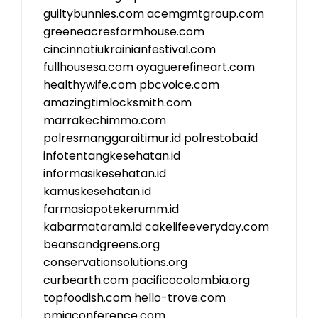
guiltybunnies.com
acemgmtgroup.com
greeneacresfarmhouse.com
cincinnatiukrainianfestival.com
fullhousesa.com
oyaguerefineart.com
healthywife.com
pbcvoice.com
amazingtimlocksmith.com
marrakechimmo.com
polresmanggaraitimur.id
polrestoba.id
infotentangkesehatan.id
informasikesehatan.id
kamuskesehatan.id
farmasiapotekerumm.id
kabarmataram.id
cakelifeeveryday.com
beansandgreens.org
conservationsolutions.org
curbearth.com
pacificocolombia.org
topfoodish.com
hello-trove.com
pmigconference.com