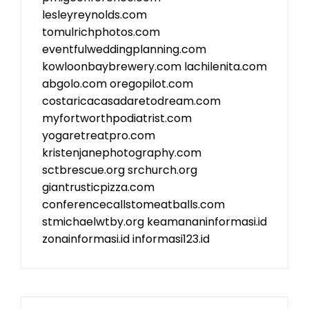
lesleyreynolds.com
tomulrichphotos.com
eventfulweddingplanning.com
kowloonbaybrewery.com
lachilenita.com
abgolo.com
oregopilot.com
costaricacasadaretodream.com
myfortworthpodiatrist.com
yogaretreatpro.com
kristenjanephotography.com
sctbrescue.org
srchurch.org
giantrusticpizza.com
conferencecallstomeatballs.com
stmichaelwtby.org
keamananinformasi.id
zonainformasi.id
informasi123.id