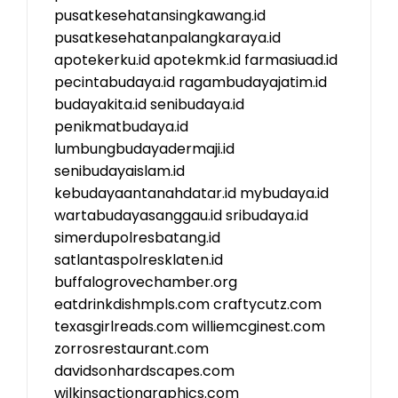
pusatkesehatansingkawang.id
pusatkesehatanpalangkaraya.id
apotekerku.id
apotekmk.id
farmasiuad.id
pecintabudaya.id
ragambudayajatim.id
budayakita.id
senibudaya.id
penikmatbudaya.id
lumbungbudayadermaji.id
senibudayaislam.id
kebudayaantanahdatar.id
mybudaya.id
wartabudayasanggau.id
sribudaya.id
simerdupolresbatang.id
satlantaspolresklaten.id
buffalogrovechamber.org
eatdrinkdishmpls.com
craftycutz.com
texasgirlreads.com
williemcginest.com
zorrosrestaurant.com
davidsonhardscapes.com
wilkinsactiongraphics.com