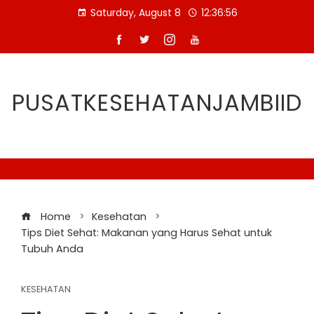
Skip
Saturday, August 8
12:36:57
to
content
PUSATKESEHATANJAMBIID
Home
Kesehatan
Tips Diet Sehat: Makanan yang Harus Sehat untuk
Tubuh Anda
KESEHATAN