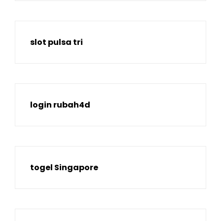
slot pulsa tri
login rubah4d
togel Singapore