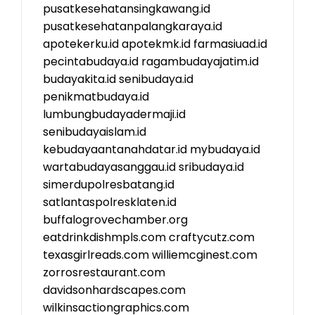
pusatkesehatansingkawang.id
pusatkesehatanpalangkaraya.id
apotekerku.id
apotekmk.id
farmasiuad.id
pecintabudaya.id
ragambudayajatim.id
budayakita.id
senibudaya.id
penikmatbudaya.id
lumbungbudayadermaji.id
senibudayaislam.id
kebudayaantanahdatar.id
mybudaya.id
wartabudayasanggau.id
sribudaya.id
simerdupolresbatang.id
satlantaspolresklaten.id
buffalogrovechamber.org
eatdrinkdishmpls.com
craftycutz.com
texasgirlreads.com
williemcginest.com
zorrosrestaurant.com
davidsonhardscapes.com
wilkinsactiongraphics.com