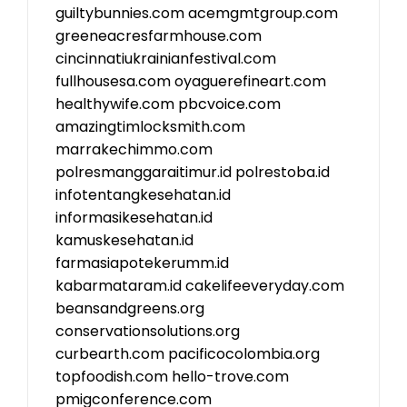
guiltybunnies.com
acemgmtgroup.com
greeneacresfarmhouse.com
cincinnatiukrainianfestival.com
fullhousesa.com
oyaguerefineart.com
healthywife.com
pbcvoice.com
amazingtimlocksmith.com
marrakechimmo.com
polresmanggaraitimur.id
polrestoba.id
infotentangkesehatan.id
informasikesehatan.id
kamuskesehatan.id
farmasiapotekerumm.id
kabarmataram.id
cakelifeeveryday.com
beansandgreens.org
conservationsolutions.org
curbearth.com
pacificocolombia.org
topfoodish.com
hello-trove.com
pmigconference.com