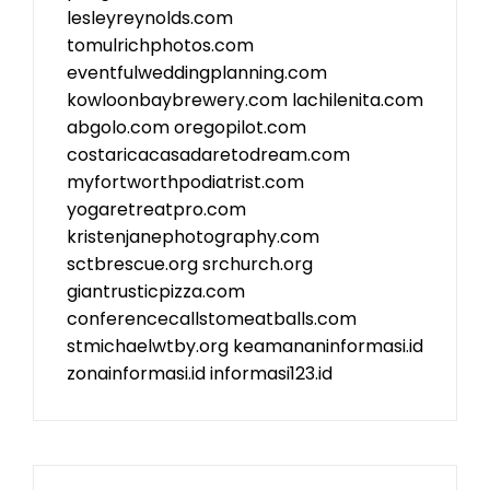
lesleyreynolds.com
tomulrichphotos.com
eventfulweddingplanning.com
kowloonbaybrewery.com
lachilenita.com
abgolo.com
oregopilot.com
costaricacasadaretodream.com
myfortworthpodiatrist.com
yogaretreatpro.com
kristenjanephotography.com
sctbrescue.org
srchurch.org
giantrusticpizza.com
conferencecallstomeatballs.com
stmichaelwtby.org
keamananinformasi.id
zonainformasi.id
informasi123.id