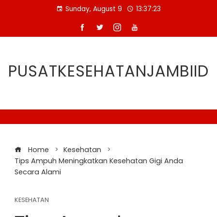
Skip
Sunday, August 9
13:37:24
to
content
PUSATKESEHATANJAMBIID
Home
Kesehatan
Tips Ampuh Meningkatkan Kesehatan Gigi Anda
Secara Alami
KESEHATAN