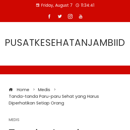
Skip
Friday, August 7
11:34:42
to
content
PUSATKESEHATANJAMBIID
Home
Medis
Tanda-tanda Paru-paru Sehat yang Harus
Diperhatikan Setiap Orang
MEDIS