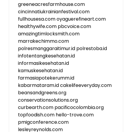
greeneacresfarmhouse.com
cincinnatiukrainianfestival.com
fullhousesa.com
oyaguerefineart.com
healthywife.com
pbcvoice.com
amazingtimlocksmith.com
marrakechimmo.com
polresmanggaraitimur.id
polrestoba.id
infotentangkesehatan.id
informasikesehatan.id
kamuskesehatan.id
farmasiapotekerumm.id
kabarmataram.id
cakelifeeveryday.com
beansandgreens.org
conservationsolutions.org
curbearth.com
pacificocolombia.org
topfoodish.com
hello-trove.com
pmigconference.com
lesleyreynolds.com