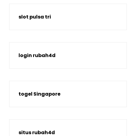
slot pulsa tri
login rubah4d
togel Singapore
situs rubah4d