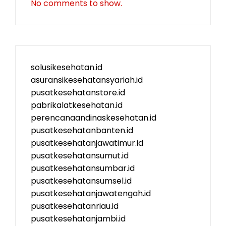
No comments to show.
solusikesehatan.id
asuransikesehatansyariah.id
pusatkesehatanstore.id
pabrikalatkesehatan.id
perencanaandinaskesehatan.id
pusatkesehatanbanten.id
pusatkesehatanjawatimur.id
pusatkesehatansumut.id
pusatkesehatansumbar.id
pusatkesehatansumsel.id
pusatkesehatanjawatengah.id
pusatkesehatanriau.id
pusatkesehatanjambi.id