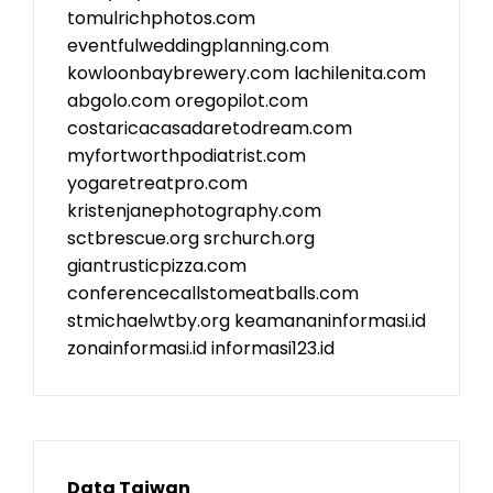
tomulrichphotos.com
eventfulweddingplanning.com
kowloonbaybrewery.com
lachilenita.com
abgolo.com
oregopilot.com
costaricacasadaretodream.com
myfortworthpodiatrist.com
yogaretreatpro.com
kristenjanephotography.com
sctbrescue.org
srchurch.org
giantrusticpizza.com
conferencecallstomeatballs.com
stmichaelwtby.org
keamananinformasi.id
zonainformasi.id
informasi123.id
Data Taiwan