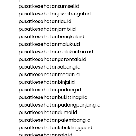
pusatkesehatansumsel.id
pusatkesehatanjawatengah.id
pusatkesehatanriau.id
pusatkesehatanjambi.id
pusatkesehatanbengkulu.id
pusatkesehatanmaluku.id
pusatkesehatanmalukuutara.id
pusatkesehatangorontalo.id
pusatkesehatansabang.id
pusatkesehatanmedan.id
pusatkesehatanbinjai.id
pusatkesehatanpadang.id
pusatkesehatanbukittinggi.id
pusatkesehatanpadangpanjang.id
pusatkesehatandumai.id
pusatkesehatanpalembang.id
pusatkesehatanlubuklinggau.id
pusatkesehatansolo.id