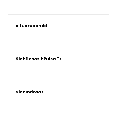
situs rubah4d
Slot Deposit Pulsa Tri
Slot Indosat