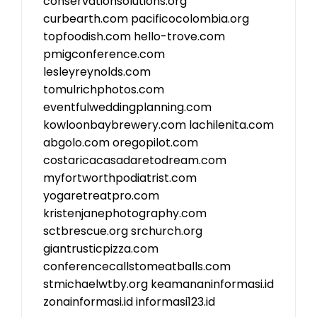
conservationsolutions.org
curbearth.com
pacificocolombia.org
topfoodish.com
hello-trove.com
pmigconference.com
lesleyreynolds.com
tomulrichphotos.com
eventfulweddingplanning.com
kowloonbaybrewery.com
lachilenita.com
abgolo.com
oregopilot.com
costaricacasadaretodream.com
myfortworthpodiatrist.com
yogaretreatpro.com
kristenjanephotography.com
sctbrescue.org
srchurch.org
giantrusticpizza.com
conferencecallstomeatballs.com
stmichaelwtby.org
keamananinformasi.id
zonainformasi.id
informasi123.id