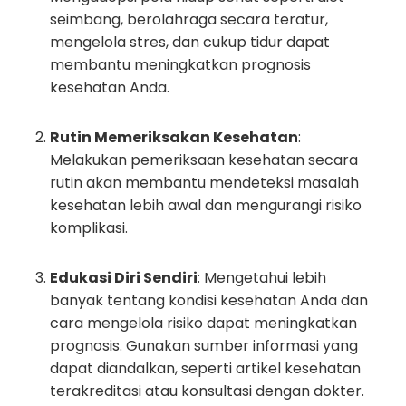
seimbang, berolahraga secara teratur,
mengelola stres, dan cukup tidur dapat
membantu meningkatkan prognosis
kesehatan Anda.
Rutin Memeriksakan Kesehatan
:
Melakukan pemeriksaan kesehatan secara
rutin akan membantu mendeteksi masalah
kesehatan lebih awal dan mengurangi risiko
komplikasi.
Edukasi Diri Sendiri
: Mengetahui lebih
banyak tentang kondisi kesehatan Anda dan
cara mengelola risiko dapat meningkatkan
prognosis. Gunakan sumber informasi yang
dapat diandalkan, seperti artikel kesehatan
terakreditasi atau konsultasi dengan dokter.