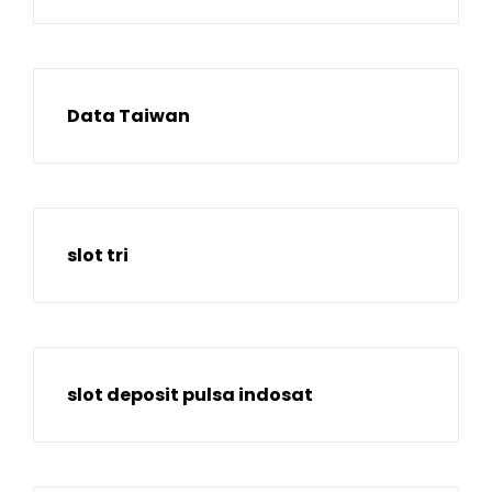
Data Taiwan
slot tri
slot deposit pulsa indosat