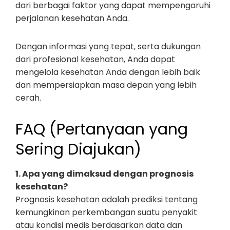
dari berbagai faktor yang dapat mempengaruhi
perjalanan kesehatan Anda.
Dengan informasi yang tepat, serta dukungan
dari profesional kesehatan, Anda dapat
mengelola kesehatan Anda dengan lebih baik
dan mempersiapkan masa depan yang lebih
cerah.
FAQ (Pertanyaan yang
Sering Diajukan)
1. Apa yang dimaksud dengan prognosis
kesehatan?
Prognosis kesehatan adalah prediksi tentang
kemungkinan perkembangan suatu penyakit
atau kondisi medis berdasarkan data dan