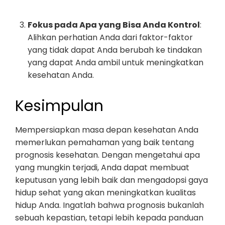
Fokus pada Apa yang Bisa Anda Kontrol
:
Alihkan perhatian Anda dari faktor-faktor
yang tidak dapat Anda berubah ke tindakan
yang dapat Anda ambil untuk meningkatkan
kesehatan Anda.
Kesimpulan
Mempersiapkan masa depan kesehatan Anda
memerlukan pemahaman yang baik tentang
prognosis kesehatan. Dengan mengetahui apa
yang mungkin terjadi, Anda dapat membuat
keputusan yang lebih baik dan mengadopsi gaya
hidup sehat yang akan meningkatkan kualitas
hidup Anda. Ingatlah bahwa prognosis bukanlah
sebuah kepastian, tetapi lebih kepada panduan