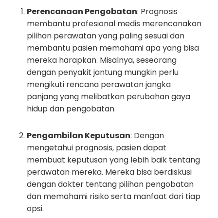
Perencanaan Pengobatan
: Prognosis
membantu profesional medis merencanakan
pilihan perawatan yang paling sesuai dan
membantu pasien memahami apa yang bisa
mereka harapkan. Misalnya, seseorang
dengan penyakit jantung mungkin perlu
mengikuti rencana perawatan jangka
panjang yang melibatkan perubahan gaya
hidup dan pengobatan.
Pengambilan Keputusan
: Dengan
mengetahui prognosis, pasien dapat
membuat keputusan yang lebih baik tentang
perawatan mereka. Mereka bisa berdiskusi
dengan dokter tentang pilihan pengobatan
dan memahami risiko serta manfaat dari tiap
opsi.