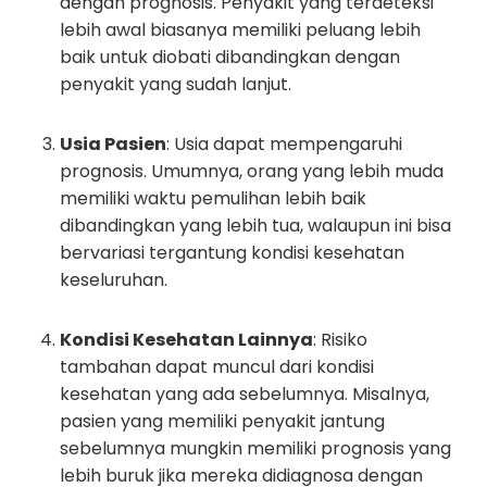
dengan prognosis. Penyakit yang terdeteksi
lebih awal biasanya memiliki peluang lebih
baik untuk diobati dibandingkan dengan
penyakit yang sudah lanjut.
Usia Pasien
: Usia dapat mempengaruhi
prognosis. Umumnya, orang yang lebih muda
memiliki waktu pemulihan lebih baik
dibandingkan yang lebih tua, walaupun ini bisa
bervariasi tergantung kondisi kesehatan
keseluruhan.
Kondisi Kesehatan Lainnya
: Risiko
tambahan dapat muncul dari kondisi
kesehatan yang ada sebelumnya. Misalnya,
pasien yang memiliki penyakit jantung
sebelumnya mungkin memiliki prognosis yang
lebih buruk jika mereka didiagnosa dengan