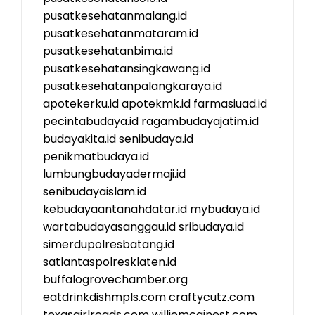
pusatkesehatanmalang.id
pusatkesehatanmataram.id
pusatkesehatanbima.id
pusatkesehatansingkawang.id
pusatkesehatanpalangkaraya.id
apotekerku.id
apotekmk.id
farmasiuad.id
pecintabudaya.id
ragambudayajatim.id
budayakita.id
senibudaya.id
penikmatbudaya.id
lumbungbudayadermaji.id
senibudayaislam.id
kebudayaantanahdatar.id
mybudaya.id
wartabudayasanggau.id
sribudaya.id
simerdupolresbatang.id
satlantaspolresklaten.id
buffalogrovechamber.org
eatdrinkdishmpls.com
craftycutz.com
texasgirlreads.com
williemcginest.com