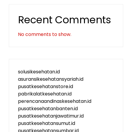
Recent Comments
No comments to show.
solusikesehatan.id
asuransikesehatansyariah.id
pusatkesehatanstore.id
pabrikalatkesehatan.id
perencanaandinaskesehatan.id
pusatkesehatanbanten.id
pusatkesehatanjawatimur.id
pusatkesehatansumut.id
pusatkesehatansumbar.id