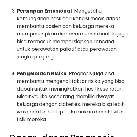
Persiapan Emosional
: Mengetahui
kemungkinan hasil dari kondisi medis dapat
membantu pasien dan keluarga mereka
mempersiapkan diri secara emosional. Ini juga
bisa termasuk mempersiapkan rencana
untuk perawatan paliatif atau perawatan
jangka panjang.
Pengelolaan Risiko
: Prognosis juga bisa
membantu mengenali faktor risiko yang bisa
diubah untuk meningkatkan hasil kesehatan.
Misalnya, jika seseorang memiliki riwayat
keluarga dengan diabetes, mereka bisa lebih
waspada terhadap pola makan dan aktivitas
fisik mereka.