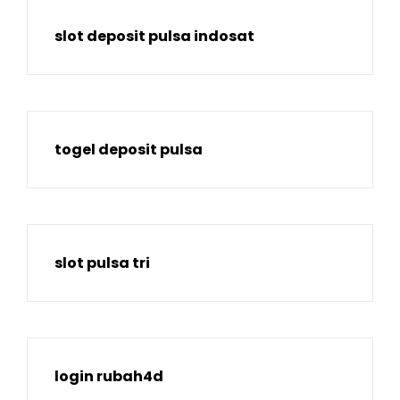
slot deposit pulsa indosat
togel deposit pulsa
slot pulsa tri
login rubah4d