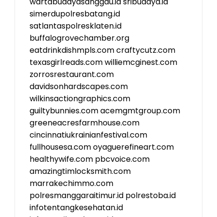
wartabudayasanggau.id
sribudaya.id
simerdupolresbatang.id
satlantaspolresklaten.id
buffalogrovechamber.org
eatdrinkdishmpls.com
craftycutz.com
texasgirlreads.com
williemcginest.com
zorrosrestaurant.com
davidsonhardscapes.com
wilkinsactiongraphics.com
guiltybunnies.com
acemgmtgroup.com
greeneacresfarmhouse.com
cincinnatiukrainianfestival.com
fullhousesa.com
oyaguerefineart.com
healthywife.com
pbcvoice.com
amazingtimlocksmith.com
marrakechimmo.com
polresmanggaraitimur.id
polrestoba.id
infotentangkesehatan.id