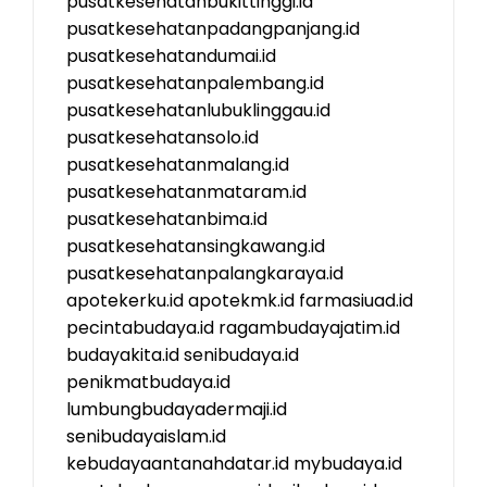
pusatkesehatanbukittinggi.id
pusatkesehatanpadangpanjang.id
pusatkesehatandumai.id
pusatkesehatanpalembang.id
pusatkesehatanlubuklinggau.id
pusatkesehatansolo.id
pusatkesehatanmalang.id
pusatkesehatanmataram.id
pusatkesehatanbima.id
pusatkesehatansingkawang.id
pusatkesehatanpalangkaraya.id
apotekerku.id
apotekmk.id
farmasiuad.id
pecintabudaya.id
ragambudayajatim.id
budayakita.id
senibudaya.id
penikmatbudaya.id
lumbungbudayadermaji.id
senibudayaislam.id
kebudayaantanahdatar.id
mybudaya.id