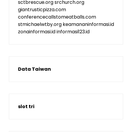
sctbrescue.org
srchurch.org
giantrusticpizza.com
conferencecallstomeatballs.com
stmichaelwtby.org
keamananinformasi.id
zonainformasi.id
informasi123.id
Data Taiwan
slot tri