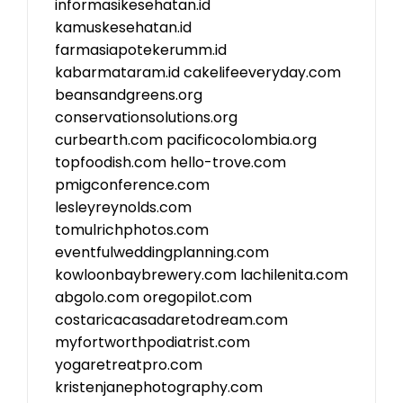
informasikesehatan.id
kamuskesehatan.id
farmasiapotekerumm.id
kabarmataram.id
cakelifeeveryday.com
beansandgreens.org
conservationsolutions.org
curbearth.com
pacificocolombia.org
topfoodish.com
hello-trove.com
pmigconference.com
lesleyreynolds.com
tomulrichphotos.com
eventfulweddingplanning.com
kowloonbaybrewery.com
lachilenita.com
abgolo.com
oregopilot.com
costaricacasadaretodream.com
myfortworthpodiatrist.com
yogaretreatpro.com
kristenjanephotography.com