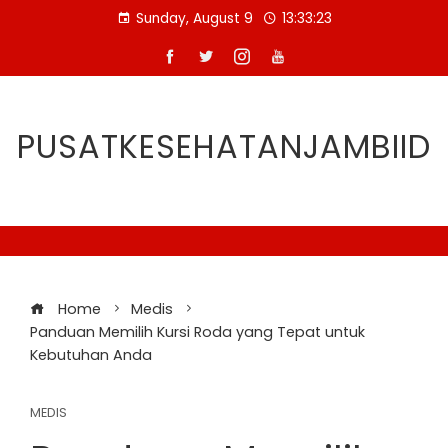
Skip
Sunday, August 9
13:33:24
to
content
PUSATKESEHATANJAMBIID
Home
Medis
Panduan Memilih Kursi Roda yang Tepat untuk
Kebutuhan Anda
MEDIS