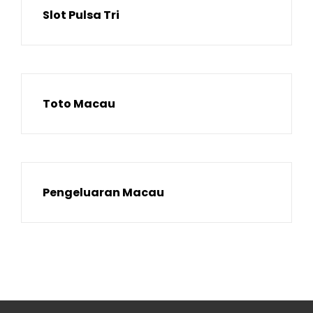
Slot Pulsa Tri
Toto Macau
Pengeluaran Macau