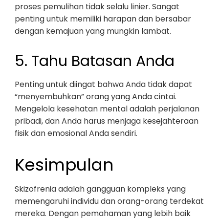
proses pemulihan tidak selalu linier. Sangat
penting untuk memiliki harapan dan bersabar
dengan kemajuan yang mungkin lambat.
5. Tahu Batasan Anda
Penting untuk diingat bahwa Anda tidak dapat
“menyembuhkan” orang yang Anda cintai.
Mengelola kesehatan mental adalah perjalanan
pribadi, dan Anda harus menjaga kesejahteraan
fisik dan emosional Anda sendiri.
Kesimpulan
Skizofrenia adalah gangguan kompleks yang
memengaruhi individu dan orang-orang terdekat
mereka. Dengan pemahaman yang lebih baik