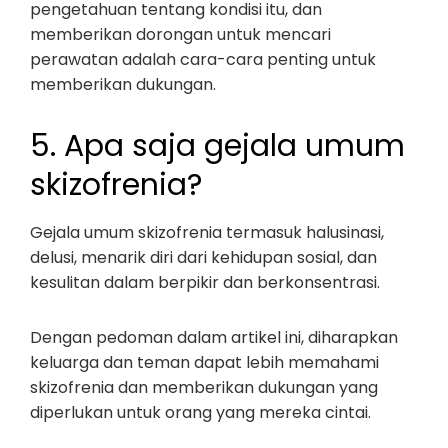
pengetahuan tentang kondisi itu, dan
memberikan dorongan untuk mencari
perawatan adalah cara-cara penting untuk
memberikan dukungan.
5. Apa saja gejala umum
skizofrenia?
Gejala umum skizofrenia termasuk halusinasi,
delusi, menarik diri dari kehidupan sosial, dan
kesulitan dalam berpikir dan berkonsentrasi.
Dengan pedoman dalam artikel ini, diharapkan
keluarga dan teman dapat lebih memahami
skizofrenia dan memberikan dukungan yang
diperlukan untuk orang yang mereka cintai.