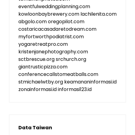
eventfulweddingplanning.com
kowloonbaybrewery.com
lachilenita.com
abgolo.com
oregopilot.com
costaricacasadaretodream.com
myfortworthpodiatrist.com
yogaretreatpro.com
kristenjanephotography.com
sctbrescue.org
srchurch.org
giantrusticpizza.com
conferencecallstomeatballs.com
stmichaelwtby.org
keamananinformasi.id
zonainformasi.id
informasi123.id
Data Taiwan