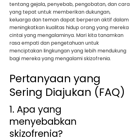
tentang gejala, penyebab, pengobatan, dan cara
yang tepat untuk memberikan dukungan,
keluarga dan teman dapat berperan aktif dalam
meningkatkan kualitas hidup orang yang mereka
cintai yang mengalaminya. Mari kita tanamkan
rasa empati dan pengetahuan untuk
menciptakan lingkungan yang lebih mendukung
bagi mereka yang mengalami skizofrenia.
Pertanyaan yang
Sering Diajukan (FAQ)
1. Apa yang
menyebabkan
skizofrenia?