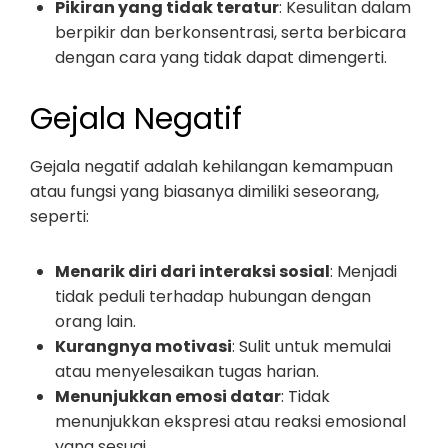
Pikiran yang tidak teratur
: Kesulitan dalam
berpikir dan berkonsentrasi, serta berbicara
dengan cara yang tidak dapat dimengerti.
Gejala Negatif
Gejala negatif adalah kehilangan kemampuan
atau fungsi yang biasanya dimiliki seseorang,
seperti:
Menarik diri dari interaksi sosial
: Menjadi
tidak peduli terhadap hubungan dengan
orang lain.
Kurangnya motivasi
: Sulit untuk memulai
atau menyelesaikan tugas harian.
Menunjukkan emosi datar
: Tidak
menunjukkan ekspresi atau reaksi emosional
yang sesuai.