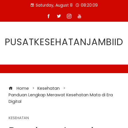
Skip
Saturday, August 8
08:20:10
to
content
PUSATKESEHATANJAMBIID
Home
Kesehatan
Panduan Lengkap Merawat Kesehatan Mata di Era
Digital
KESEHATAN