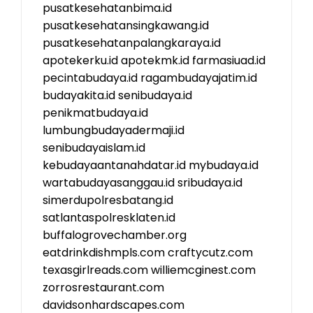
pusatkesehatanbima.id
pusatkesehatansingkawang.id
pusatkesehatanpalangkaraya.id
apotekerku.id
apotekmk.id
farmasiuad.id
pecintabudaya.id
ragambudayajatim.id
budayakita.id
senibudaya.id
penikmatbudaya.id
lumbungbudayadermaji.id
senibudayaislam.id
kebudayaantanahdatar.id
mybudaya.id
wartabudayasanggau.id
sribudaya.id
simerdupolresbatang.id
satlantaspolresklaten.id
buffalogrovechamber.org
eatdrinkdishmpls.com
craftycutz.com
texasgirlreads.com
williemcginest.com
zorrosrestaurant.com
davidsonhardscapes.com