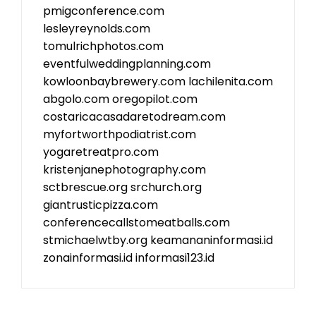
pmigconference.com
lesleyreynolds.com
tomulrichphotos.com
eventfulweddingplanning.com
kowloonbaybrewery.com
lachilenita.com
abgolo.com
oregopilot.com
costaricacasadaretodream.com
myfortworthpodiatrist.com
yogaretreatpro.com
kristenjanephotography.com
sctbrescue.org
srchurch.org
giantrusticpizza.com
conferencecallstomeatballs.com
stmichaelwtby.org
keamananinformasi.id
zonainformasi.id
informasi123.id