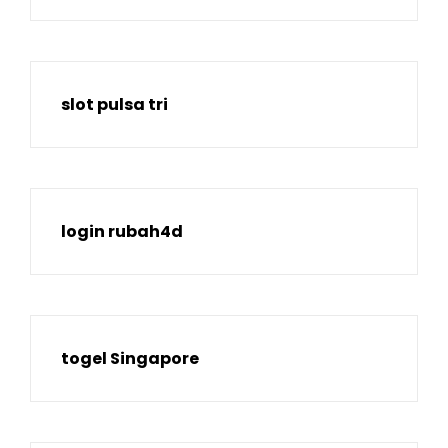
slot pulsa tri
login rubah4d
togel Singapore