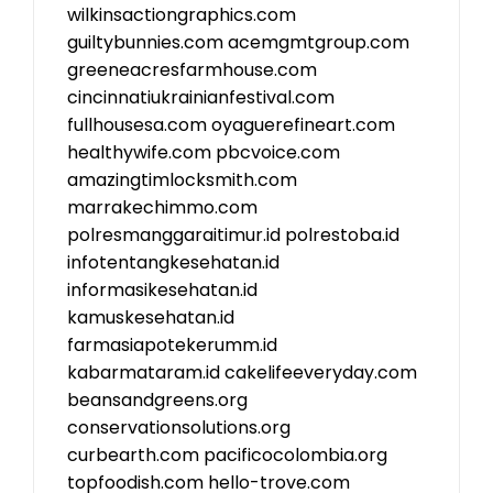
wilkinsactiongraphics.com
guiltybunnies.com
acemgmtgroup.com
greeneacresfarmhouse.com
cincinnatiukrainianfestival.com
fullhousesa.com
oyaguerefineart.com
healthywife.com
pbcvoice.com
amazingtimlocksmith.com
marrakechimmo.com
polresmanggaraitimur.id
polrestoba.id
infotentangkesehatan.id
informasikesehatan.id
kamuskesehatan.id
farmasiapotekerumm.id
kabarmataram.id
cakelifeeveryday.com
beansandgreens.org
conservationsolutions.org
curbearth.com
pacificocolombia.org
topfoodish.com
hello-trove.com