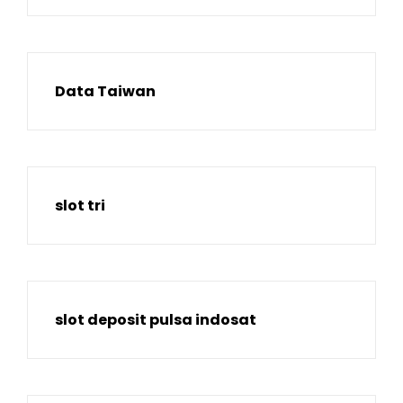
Data Taiwan
slot tri
slot deposit pulsa indosat