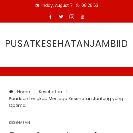
Skip
Friday, August 7
08:28:54
to
content
PUSATKESEHATANJAMBIID
Home
Kesehatan
Panduan Lengkap Menjaga Kesehatan Jantung yang
Optimal
KESEHATAN