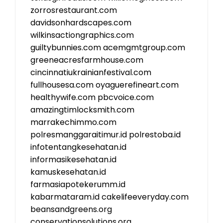
zorrosrestaurant.com
davidsonhardscapes.com
wilkinsactiongraphics.com
guiltybunnies.com
acemgmtgroup.com
greeneacresfarmhouse.com
cincinnatiukrainianfestival.com
fullhousesa.com
oyaguerefineart.com
healthywife.com
pbcvoice.com
amazingtimlocksmith.com
marrakechimmo.com
polresmanggaraitimur.id
polrestoba.id
infotentangkesehatan.id
informasikesehatan.id
kamuskesehatan.id
farmasiapotekerumm.id
kabarmataram.id
cakelifeeveryday.com
beansandgreens.org
conservationsolutions.org