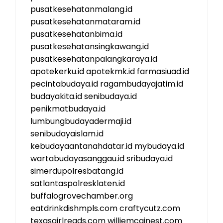
pusatkesehatanmalang.id
pusatkesehatanmataram.id
pusatkesehatanbima.id
pusatkesehatansingkawang.id
pusatkesehatanpalangkaraya.id
apotekerku.id
apotekmk.id
farmasiuad.id
pecintabudaya.id
ragambudayajatim.id
budayakita.id
senibudaya.id
penikmatbudaya.id
lumbungbudayadermaji.id
senibudayaislam.id
kebudayaantanahdatar.id
mybudaya.id
wartabudayasanggau.id
sribudaya.id
simerdupolresbatang.id
satlantaspolresklaten.id
buffalogrovechamber.org
eatdrinkdishmpls.com
craftycutz.com
texasgirlreads.com
williemcginest.com