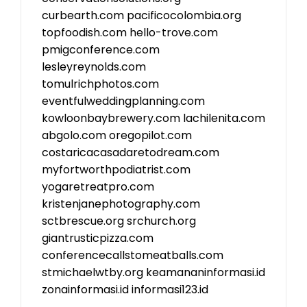
curbearth.com
pacificocolombia.org
topfoodish.com
hello-trove.com
pmigconference.com
lesleyreynolds.com
tomulrichphotos.com
eventfulweddingplanning.com
kowloonbaybrewery.com
lachilenita.com
abgolo.com
oregopilot.com
costaricacasadaretodream.com
myfortworthpodiatrist.com
yogaretreatpro.com
kristenjanephotography.com
sctbrescue.org
srchurch.org
giantrusticpizza.com
conferencecallstomeatballs.com
stmichaelwtby.org
keamananinformasi.id
zonainformasi.id
informasi123.id