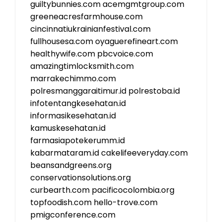
guiltybunnies.com
acemgmtgroup.com
greeneacresfarmhouse.com
cincinnatiukrainianfestival.com
fullhousesa.com
oyaguerefineart.com
healthywife.com
pbcvoice.com
amazingtimlocksmith.com
marrakechimmo.com
polresmanggaraitimur.id
polrestoba.id
infotentangkesehatan.id
informasikesehatan.id
kamuskesehatan.id
farmasiapotekerumm.id
kabarmataram.id
cakelifeeveryday.com
beansandgreens.org
conservationsolutions.org
curbearth.com
pacificocolombia.org
topfoodish.com
hello-trove.com
pmigconference.com