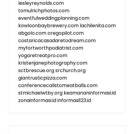
lesleyreynolds.com
tomulrichphotos.com
eventfulweddingplanning.com
kowloonbaybrewery.com
lachilenita.com
abgolo.com
oregopilot.com
costaricacasadaretodream.com
myfortworthpodiatrist.com
yogaretreatpro.com
kristenjanephotography.com
sctbrescue.org
srchurch.org
giantrusticpizza.com
conferencecallstomeatballs.com
stmichaelwtby.org
keamananinformasi.id
zonainformasi.id
informasi123.id