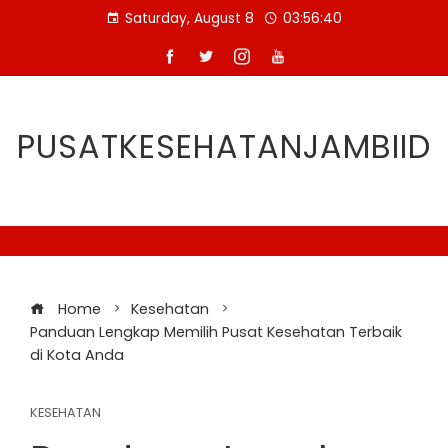
Skip
Saturday, August 8
03:56:41
to
content
PUSATKESEHATANJAMBIID
Home
Kesehatan
Panduan Lengkap Memilih Pusat Kesehatan Terbaik
di Kota Anda
KESEHATAN