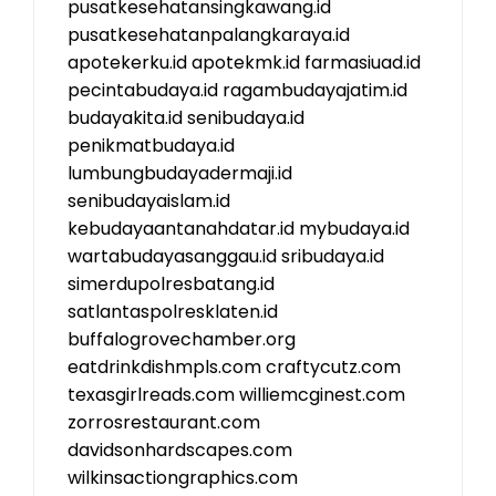
pusatkesehatansingkawang.id
pusatkesehatanpalangkaraya.id
apotekerku.id
apotekmk.id
farmasiuad.id
pecintabudaya.id
ragambudayajatim.id
budayakita.id
senibudaya.id
penikmatbudaya.id
lumbungbudayadermaji.id
senibudayaislam.id
kebudayaantanahdatar.id
mybudaya.id
wartabudayasanggau.id
sribudaya.id
simerdupolresbatang.id
satlantaspolresklaten.id
buffalogrovechamber.org
eatdrinkdishmpls.com
craftycutz.com
texasgirlreads.com
williemcginest.com
zorrosrestaurant.com
davidsonhardscapes.com
wilkinsactiongraphics.com