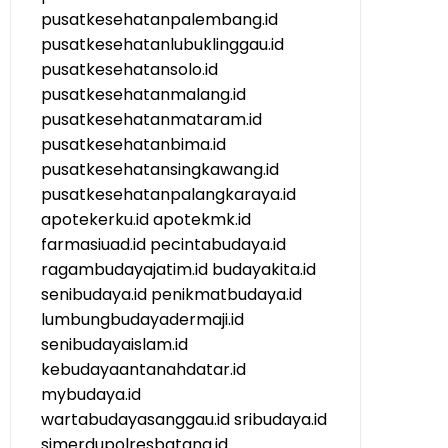
pusatkesehatanpalembang.id
pusatkesehatanlubuklinggau.id
pusatkesehatansolo.id
pusatkesehatanmalang.id
pusatkesehatanmataram.id
pusatkesehatanbima.id
pusatkesehatansingkawang.id
pusatkesehatanpalangkaraya.id
apotekerku.id
apotekmk.id
farmasiuad.id
pecintabudaya.id
ragambudayajatim.id
budayakita.id
senibudaya.id
penikmatbudaya.id
lumbungbudayadermaji.id
senibudayaislam.id
kebudayaantanahdatar.id
mybudaya.id
wartabudayasanggau.id
sribudaya.id
simerdupolresbatang.id