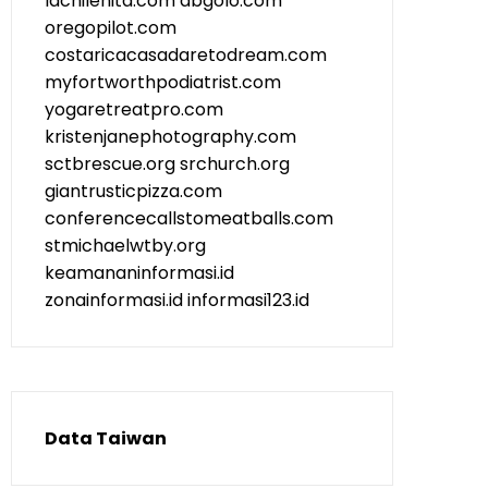
lachilenita.com
abgolo.com
oregopilot.com
costaricacasadaretodream.com
myfortworthpodiatrist.com
yogaretreatpro.com
kristenjanephotography.com
sctbrescue.org
srchurch.org
giantrusticpizza.com
conferencecallstomeatballs.com
stmichaelwtby.org
keamananinformasi.id
zonainformasi.id
informasi123.id
Data Taiwan