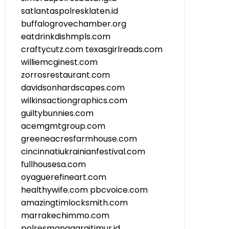
satlantaspolresklaten.id
buffalogrovechamber.org
eatdrinkdishmpls.com
craftycutz.com
texasgirlreads.com
williemcginest.com
zorrosrestaurant.com
davidsonhardscapes.com
wilkinsactiongraphics.com
guiltybunnies.com
acemgmtgroup.com
greeneacresfarmhouse.com
cincinnatiukrainianfestival.com
fullhousesa.com
oyaguerefineart.com
healthywife.com
pbcvoice.com
amazingtimlocksmith.com
marrakechimmo.com
polresmanggaraitimur.id