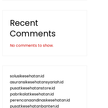
Recent
Comments
No comments to show.
solusikesehatan.id
asuransikesehatansyariah.id
pusatkesehatanstore.id
pabrikalatkesehatan.id
perencanaandinaskesehatan.id
pusatkesehatanbanten.id