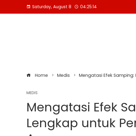
Skip
Saturday, August 8
04:25:15
to
content
Home
Medis
Mengatasi Efek Samping
MEDIS
Mengatasi Efek S
Lengkap untuk P