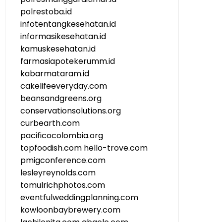
polrestoba.id
infotentangkesehatan.id
informasikesehatan.id
kamuskesehatan.id
farmasiapotekerumm.id
kabarmataram.id
cakelifeeveryday.com
beansandgreens.org
conservationsolutions.org
curbearth.com
pacificocolombia.org
topfoodish.com
hello-trove.com
pmigconference.com
lesleyreynolds.com
tomulrichphotos.com
eventfulweddingplanning.com
kowloonbaybrewery.com