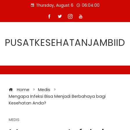
Skip
Thursday, August 6
06:04:01
to
content
PUSATKESEHATANJAMBIID
Home
Medis
Mengapa Infeksi Bisa Menjadi Berbahaya bagi
Kesehatan Anda?
MEDIS