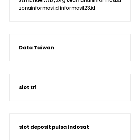
stmichaelwtby.org
keamananinformasi.id
zonainformasi.id
informasi123.id
Data Taiwan
slot tri
slot deposit pulsa indosat