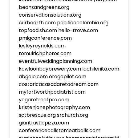
beansandgreens.org
conservationsolutions.org
curbearth.com
pacificocolombia.org
topfoodish.com
hello-trove.com
pmigconference.com
lesleyreynolds.com
tomulrichphotos.com
eventfulweddingplanning.com
kowloonbaybrewery.com
lachilenita.com
abgolo.com
oregopilot.com
costaricacasadaretodream.com
myfortworthpodiatrist.com
yogaretreatpro.com
kristenjanephotography.com
sctbrescue.org
srchurch.org
giantrusticpizza.com
conferencecallstomeatballs.com