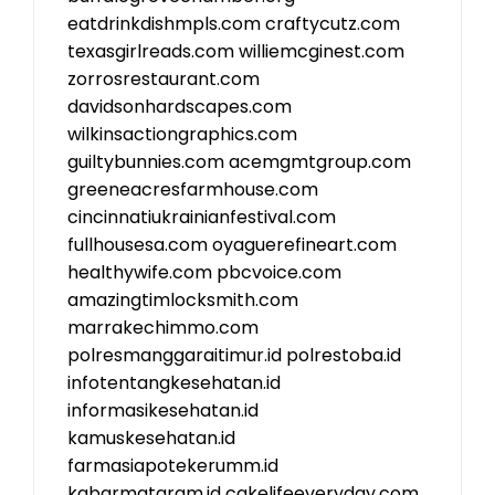
eatdrinkdishmpls.com
craftycutz.com
texasgirlreads.com
williemcginest.com
zorrosrestaurant.com
davidsonhardscapes.com
wilkinsactiongraphics.com
guiltybunnies.com
acemgmtgroup.com
greeneacresfarmhouse.com
cincinnatiukrainianfestival.com
fullhousesa.com
oyaguerefineart.com
healthywife.com
pbcvoice.com
amazingtimlocksmith.com
marrakechimmo.com
polresmanggaraitimur.id
polrestoba.id
infotentangkesehatan.id
informasikesehatan.id
kamuskesehatan.id
farmasiapotekerumm.id
kabarmataram.id
cakelifeeveryday.com