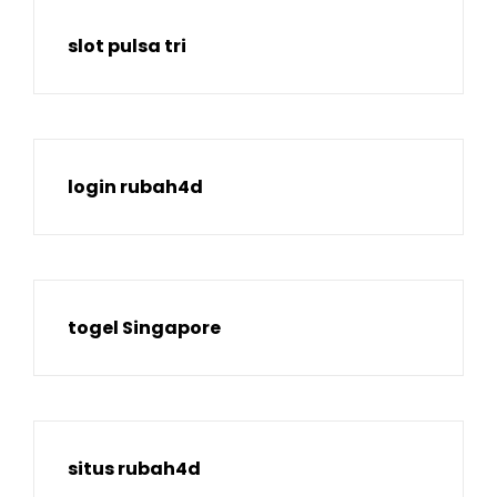
slot pulsa tri
login rubah4d
togel Singapore
situs rubah4d