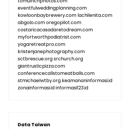
tomulrichphotos.com
eventfulweddingplanning.com
kowloonbaybrewery.com
lachilenita.com
abgolo.com
oregopilot.com
costaricacasadaretodream.com
myfortworthpodiatrist.com
yogaretreatpro.com
kristenjanephotography.com
sctbrescue.org
srchurch.org
giantrusticpizza.com
conferencecallstomeatballs.com
stmichaelwtby.org
keamananinformasi.id
zonainformasi.id
informasi123.id
Data Taiwan