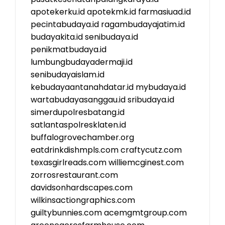
apotekerku.id
apotekmk.id
farmasiuad.id
pecintabudaya.id
ragambudayajatim.id
budayakita.id
senibudaya.id
penikmatbudaya.id
lumbungbudayadermaji.id
senibudayaislam.id
kebudayaantanahdatar.id
mybudaya.id
wartabudayasanggau.id
sribudaya.id
simerdupolresbatang.id
satlantaspolresklaten.id
buffalogrovechamber.org
eatdrinkdishmpls.com
craftycutz.com
texasgirlreads.com
williemcginest.com
zorrosrestaurant.com
davidsonhardscapes.com
wilkinsactiongraphics.com
guiltybunnies.com
acemgmtgroup.com