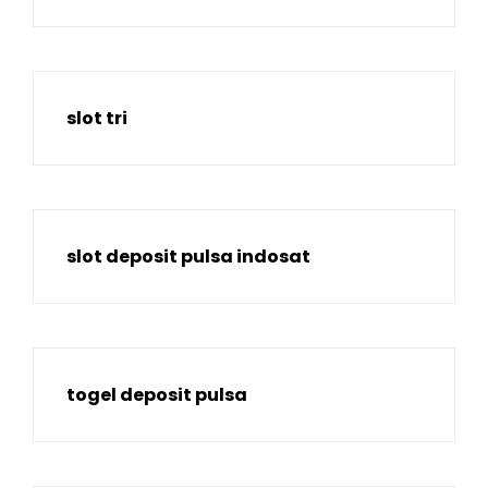
slot tri
slot deposit pulsa indosat
togel deposit pulsa