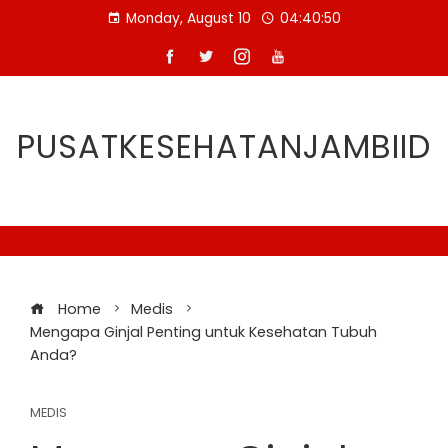
Skip
Monday, August 10
04:40:51
to
content
PUSATKESEHATANJAMBIID
Home
Medis
Mengapa Ginjal Penting untuk Kesehatan Tubuh
Anda?
MEDIS