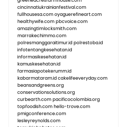
greeneacresfarmhouse.com
cincinnatiukrainianfestival.com
fullhousesa.com
oyaguerefineart.com
healthywife.com
pbcvoice.com
amazingtimlocksmith.com
marrakechimmo.com
polresmanggaraitimur.id
polrestoba.id
infotentangkesehatan.id
informasikesehatan.id
kamuskesehatan.id
farmasiapotekerumm.id
kabarmataram.id
cakelifeeveryday.com
beansandgreens.org
conservationsolutions.org
curbearth.com
pacificocolombia.org
topfoodish.com
hello-trove.com
pmigconference.com
lesleyreynolds.com