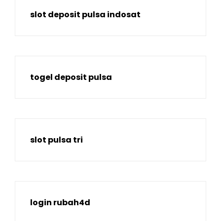
slot deposit pulsa indosat
togel deposit pulsa
slot pulsa tri
login rubah4d