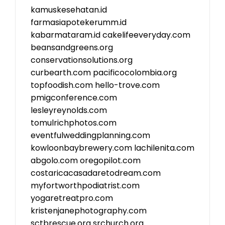
kamuskesehatan.id
farmasiapotekerumm.id
kabarmataram.id
cakelifeeveryday.com
beansandgreens.org
conservationsolutions.org
curbearth.com
pacificocolombia.org
topfoodish.com
hello-trove.com
pmigconference.com
lesleyreynolds.com
tomulrichphotos.com
eventfulweddingplanning.com
kowloonbaybrewery.com
lachilenita.com
abgolo.com
oregopilot.com
costaricacasadaretodream.com
myfortworthpodiatrist.com
yogaretreatpro.com
kristenjanephotography.com
sctbrescue.org
srchurch.org