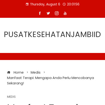
Skip
Thursday, August 6
20:01:57
to
content
PUSATKESEHATANJAMBIID
Home
Medis
Manfaat Terapi: Mengapa Anda Perlu Mencobanya
Sekarang!
MEDIS