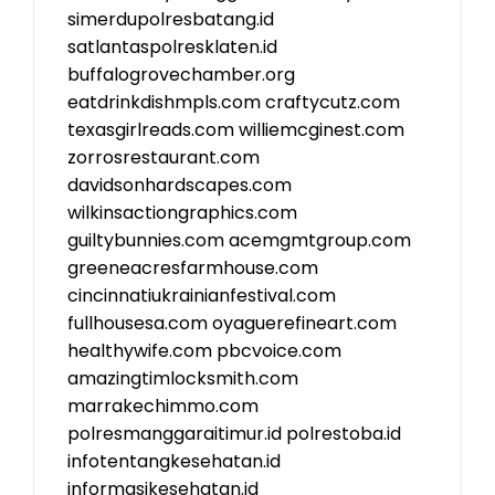
simerdupolresbatang.id
satlantaspolresklaten.id
buffalogrovechamber.org
eatdrinkdishmpls.com
craftycutz.com
texasgirlreads.com
williemcginest.com
zorrosrestaurant.com
davidsonhardscapes.com
wilkinsactiongraphics.com
guiltybunnies.com
acemgmtgroup.com
greeneacresfarmhouse.com
cincinnatiukrainianfestival.com
fullhousesa.com
oyaguerefineart.com
healthywife.com
pbcvoice.com
amazingtimlocksmith.com
marrakechimmo.com
polresmanggaraitimur.id
polrestoba.id
infotentangkesehatan.id
informasikesehatan.id