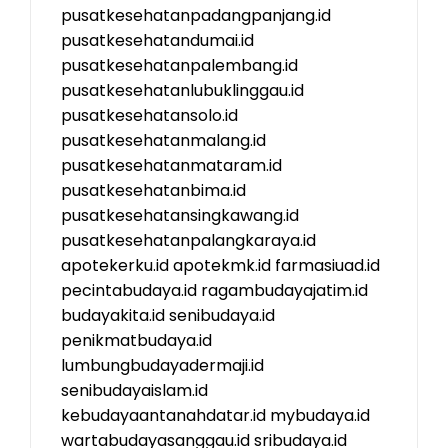
pusatkesehatanpadangpanjang.id
pusatkesehatandumai.id
pusatkesehatanpalembang.id
pusatkesehatanlubuklinggau.id
pusatkesehatansolo.id
pusatkesehatanmalang.id
pusatkesehatanmataram.id
pusatkesehatanbima.id
pusatkesehatansingkawang.id
pusatkesehatanpalangkaraya.id
apotekerku.id
apotekmk.id
farmasiuad.id
pecintabudaya.id
ragambudayajatim.id
budayakita.id
senibudaya.id
penikmatbudaya.id
lumbungbudayadermaji.id
senibudayaislam.id
kebudayaantanahdatar.id
mybudaya.id
wartabudayasanggau.id
sribudaya.id