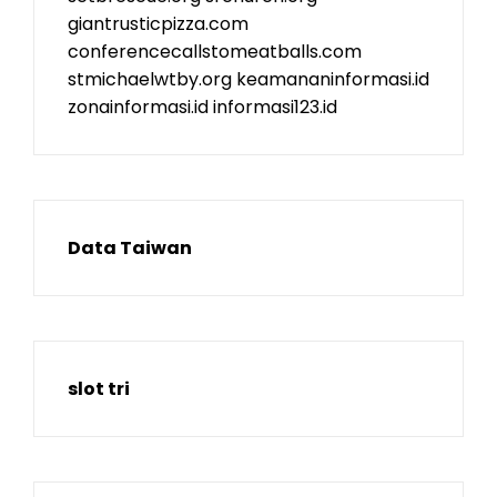
giantrusticpizza.com
conferencecallstomeatballs.com
stmichaelwtby.org
keamananinformasi.id
zonainformasi.id
informasi123.id
Data Taiwan
slot tri