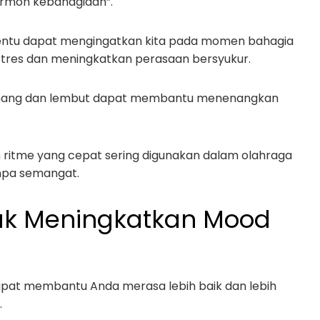
ormon kebahagiaan”.
rtentu dapat mengingatkan kita pada momen bahagia
tres dan meningkatkan perasaan bersyukur.
tenang dan lembut dapat membantu menenangkan
n ritme yang cepat sering digunakan dalam olahraga
mpa semangat.
ntuk Meningkatkan Mood
g dapat membantu Anda merasa lebih baik dan lebih
.