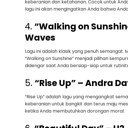
keberanian dan ketahanan. Cocok untuk And
lagu ini akan mengingatkan Anda bahwa Anda 
4.
“Walking on Sunshine
Waves
Lagu ini adalah klasik yang penuh semangat. 
“Walking on Sunshine” menjadi pilihan sempu
didengar saat Anda bersiap-siap untuk rutinita
5.
“Rise Up” – Andra Da
“Rise Up” adalah lagu yang mengangkat seman
keberanian untuk bangkit dan terus maju mesk
ketika Anda membutuhkan dorongan moral.