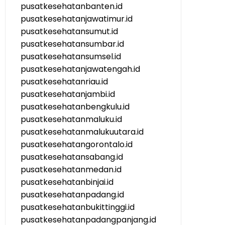
pusatkesehatanbanten.id
pusatkesehatanjawatimur.id
pusatkesehatansumut.id
pusatkesehatansumbar.id
pusatkesehatansumsel.id
pusatkesehatanjawatengah.id
pusatkesehatanriau.id
pusatkesehatanjambi.id
pusatkesehatanbengkulu.id
pusatkesehatanmaluku.id
pusatkesehatanmalukuutara.id
pusatkesehatangorontalo.id
pusatkesehatansabang.id
pusatkesehatanmedan.id
pusatkesehatanbinjai.id
pusatkesehatanpadang.id
pusatkesehatanbukittinggi.id
pusatkesehatanpadangpanjang.id