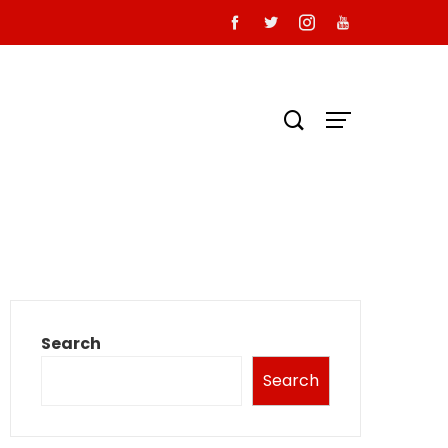
Search
Search