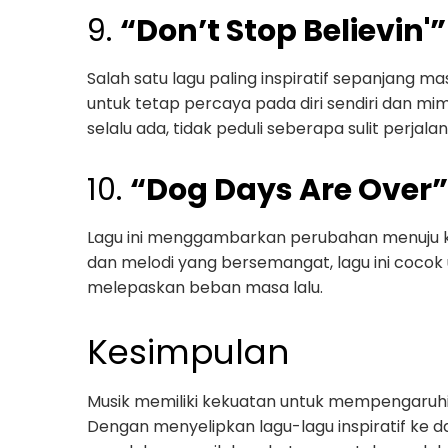
9.
“Don’t Stop Believin'
Salah satu lagu paling inspiratif sepanjang m
untuk tetap percaya pada diri sendiri dan 
selalu ada, tidak peduli seberapa sulit perjalan
10.
“Dog Days Are Over”
Lagu ini menggambarkan perubahan menuju keh
dan melodi yang bersemangat, lagu ini cocok
melepaskan beban masa lalu.
Kesimpulan
Musik memiliki kekuatan untuk mempengaruhi 
Dengan menyelipkan lagu-lagu inspiratif ke d