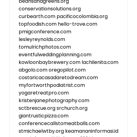
beansandgreens.org
conservationsolutions.org
curbearth.com
pacificocolombia.org
topfoodish.com
hello-trove.com
pmigconference.com
lesleyreynolds.com
tomulrichphotos.com
eventfulweddingplanning.com
kowloonbaybrewery.com
lachilenita.com
abgolo.com
oregopilot.com
costaricacasadaretodream.com
myfortworthpodiatrist.com
yogaretreatpro.com
kristenjanephotography.com
sctbrescue.org
srchurch.org
giantrusticpizza.com
conferencecallstomeatballs.com
stmichaelwtby.org
keamananinformasi.id