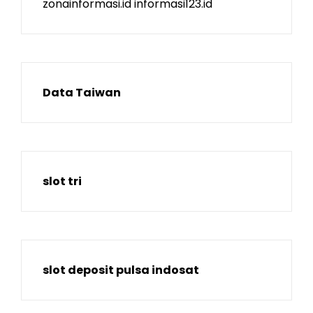
zonainformasi.id
informasi123.id
Data Taiwan
slot tri
slot deposit pulsa indosat