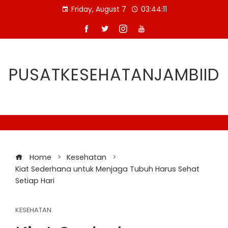
Skip
Friday, August 7
03:44:12
to
content
PUSATKESEHATANJAMBIID
Home
Kesehatan
Kiat Sederhana untuk Menjaga Tubuh Harus Sehat
Setiap Hari
KESEHATAN