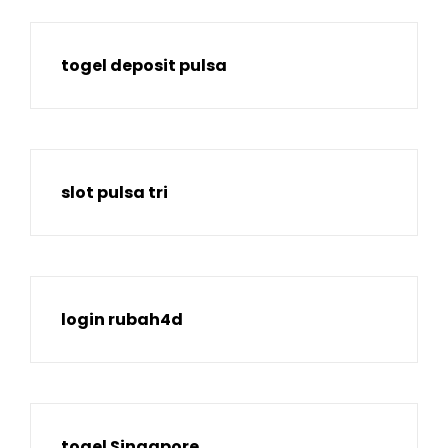
togel deposit pulsa
slot pulsa tri
login rubah4d
togel Singapore