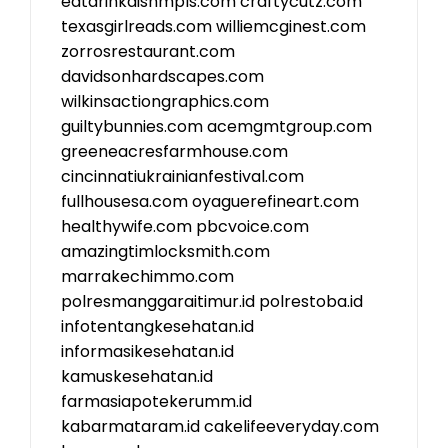
eatdrinkdishmpls.com
craftycutz.com
texasgirlreads.com
williemcginest.com
zorrosrestaurant.com
davidsonhardscapes.com
wilkinsactiongraphics.com
guiltybunnies.com
acemgmtgroup.com
greeneacresfarmhouse.com
cincinnatiukrainianfestival.com
fullhousesa.com
oyaguerefineart.com
healthywife.com
pbcvoice.com
amazingtimlocksmith.com
marrakechimmo.com
polresmanggaraitimur.id
polrestoba.id
infotentangkesehatan.id
informasikesehatan.id
kamuskesehatan.id
farmasiapotekerumm.id
kabarmataram.id
cakelifeeveryday.com