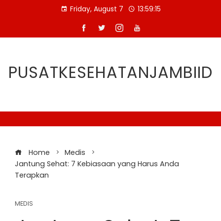
Skip
Friday, August 7
13:59:16
to
content
PUSATKESEHATANJAMBIID
Home
Medis
Jantung Sehat: 7 Kebiasaan yang Harus Anda
Terapkan
MEDIS