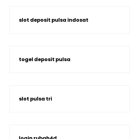
slot deposit pulsa indosat
togel deposit pulsa
slot pulsa tri
login rubah4d