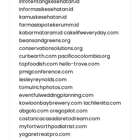
infotentangkesehatan.id
informasikesehatan.id
kamuskesehatan.id
farmasiapotekerumm.id
kabarmataram.id
cakelifeeveryday.com
beansandgreens.org
conservationsolutions.org
curbearth.com
pacificocolombia.org
topfoodish.com
hello-trove.com
pmigconference.com
lesleyreynolds.com
tomulrichphotos.com
eventfulweddingplanning.com
kowloonbaybrewery.com
lachilenita.com
abgolo.com
oregopilot.com
costaricacasadaretodream.com
myfortworthpodiatrist.com
yogaretreatpro.com