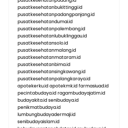
pusatkesehatanpadang.id
pusatkesehatanbukittinggi.id
pusatkesehatanpadangpanjang.id
pusatkesehatandumai.id
pusatkesehatanpalembang.id
pusatkesehatanlubuklinggau.id
pusatkesehatansolo.id
pusatkesehatanmalang.id
pusatkesehatanmataram.id
pusatkesehatanbima.id
pusatkesehatansingkawang.id
pusatkesehatanpalangkaraya.id
apotekerku.id
apotekmk.id
farmasiuad.id
pecintabudaya.id
ragambudayajatim.id
budayakita.id
senibudaya.id
penikmatbudaya.id
lumbungbudayadermaji.id
senibudayaislam.id