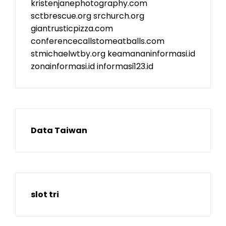
kristenjanephotography.com
sctbrescue.org
srchurch.org
giantrusticpizza.com
conferencecallstomeatballs.com
stmichaelwtby.org
keamananinformasi.id
zonainformasi.id
informasi123.id
Data Taiwan
slot tri