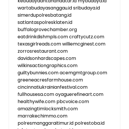
kebudayaantanahdatar.id
mybudaya.id
wartabudayasanggau.id
sribudaya.id
simerdupolresbatang.id
satlantaspolresklaten.id
buffalogrovechamber.org
eatdrinkdishmpls.com
craftycutz.com
texasgirlreads.com
williemcginest.com
zorrosrestaurant.com
davidsonhardscapes.com
wilkinsactiongraphics.com
guiltybunnies.com
acemgmtgroup.com
greeneacresfarmhouse.com
cincinnatiukrainianfestival.com
fullhousesa.com
oyaguerefineart.com
healthywife.com
pbcvoice.com
amazingtimlocksmith.com
marrakechimmo.com
polresmanggaraitimur.id
polrestoba.id