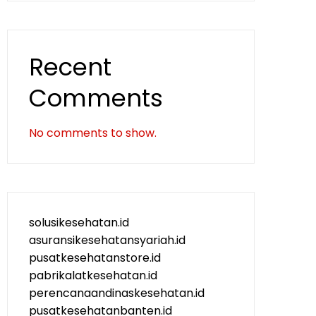
Recent
Comments
No comments to show.
solusikesehatan.id
asuransikesehatansyariah.id
pusatkesehatanstore.id
pabrikalatkesehatan.id
perencanaandinaskesehatan.id
pusatkesehatanbanten.id