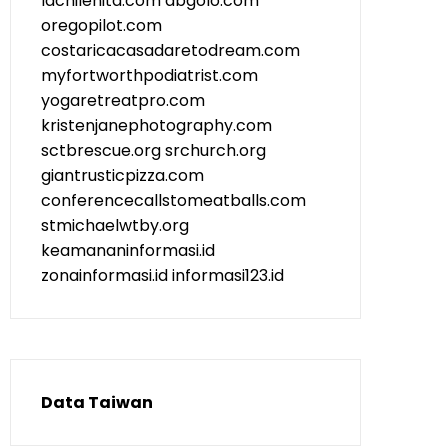
lachilenita.com
abgolo.com
oregopilot.com
costaricacasadaretodream.com
myfortworthpodiatrist.com
yogaretreatpro.com
kristenjanephotography.com
sctbrescue.org
srchurch.org
giantrusticpizza.com
conferencecallstomeatballs.com
stmichaelwtby.org
keamananinformasi.id
zonainformasi.id
informasi123.id
Data Taiwan