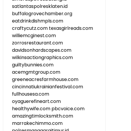
satlantaspolresklaten.id
buffalogrovechamber.org
eatdrinkdishmpls.com
craftycutz.com
texasgirlreads.com
williemcginest.com
zorrosrestaurant.com
davidsonhardscapes.com
wilkinsactiongraphics.com
guiltybunnies.com
acemgmtgroup.com
greeneacresfarmhouse.com
cincinnatiukrainianfestival.com
fullhousesa.com
oyaguerefineart.com
healthywife.com
pbcvoice.com
amazingtimlocksmith.com
marrakechimmo.com
polresmanggaraitimur.id