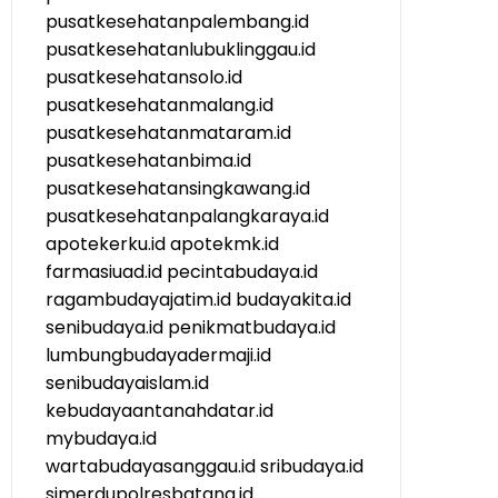
pusatkesehatanpalembang.id
pusatkesehatanlubuklinggau.id
pusatkesehatansolo.id
pusatkesehatanmalang.id
pusatkesehatanmataram.id
pusatkesehatanbima.id
pusatkesehatansingkawang.id
pusatkesehatanpalangkaraya.id
apotekerku.id
apotekmk.id
farmasiuad.id
pecintabudaya.id
ragambudayajatim.id
budayakita.id
senibudaya.id
penikmatbudaya.id
lumbungbudayadermaji.id
senibudayaislam.id
kebudayaantanahdatar.id
mybudaya.id
wartabudayasanggau.id
sribudaya.id
simerdupolresbatang.id