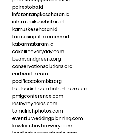
polrestoba.id
infotentangkesehatan.id
informasikesehatan.id
kamuskesehatan.id
farmasiapotekerumm.id
kabarmataram.id
cakelifeeveryday.com
beansandgreens.org
conservationsolutions.org
curbearth.com
pacificocolombia.org
topfoodish.com
hello-trove.com
pmigconference.com
lesleyreynolds.com
tomulrichphotos.com
eventfulweddingplanning.com
kowloonbaybrewery.com