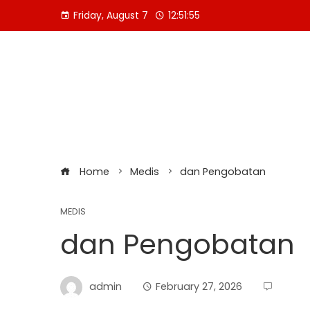
Skip
Friday, August 7
12:51:56
to
content
Home
Medis
dan Pengobatan
MEDIS
dan Pengobatan
admin
February 27, 2026