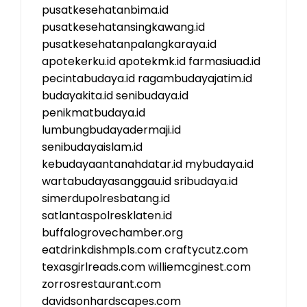
pusatkesehatanbima.id
pusatkesehatansingkawang.id
pusatkesehatanpalangkaraya.id
apotekerku.id
apotekmk.id
farmasiuad.id
pecintabudaya.id
ragambudayajatim.id
budayakita.id
senibudaya.id
penikmatbudaya.id
lumbungbudayadermaji.id
senibudayaislam.id
kebudayaantanahdatar.id
mybudaya.id
wartabudayasanggau.id
sribudaya.id
simerdupolresbatang.id
satlantaspolresklaten.id
buffalogrovechamber.org
eatdrinkdishmpls.com
craftycutz.com
texasgirlreads.com
williemcginest.com
zorrosrestaurant.com
davidsonhardscapes.com