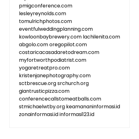
pmigconference.com
lesleyreynolds.com
tomulrichphotos.com
eventfulweddingplanning.com
kowloonbaybrewery.com
lachilenita.com
abgolo.com
oregopilot.com
costaricacasadaretodream.com
myfortworthpodiatrist.com
yogaretreatpro.com
kristenjanephotography.com
sctbrescue.org
srchurch.org
giantrusticpizza.com
conferencecallstomeatballs.com
stmichaelwtby.org
keamananinformasi.id
zonainformasi.id
informasi123.id