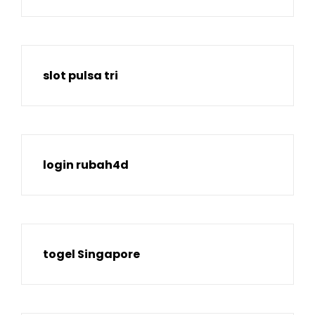
slot pulsa tri
login rubah4d
togel Singapore