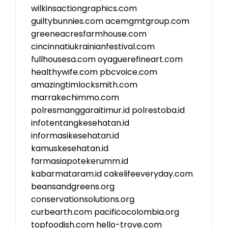
wilkinsactiongraphics.com
guiltybunnies.com
acemgmtgroup.com
greeneacresfarmhouse.com
cincinnatiukrainianfestival.com
fullhousesa.com
oyaguerefineart.com
healthywife.com
pbcvoice.com
amazingtimlocksmith.com
marrakechimmo.com
polresmanggaraitimur.id
polrestoba.id
infotentangkesehatan.id
informasikesehatan.id
kamuskesehatan.id
farmasiapotekerumm.id
kabarmataram.id
cakelifeeveryday.com
beansandgreens.org
conservationsolutions.org
curbearth.com
pacificocolombia.org
topfoodish.com
hello-trove.com