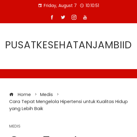
Skip
Friday, August 7
10:10:52
to
content
PUSATKESEHATANJAMBIID
Home
Medis
Cara Tepat Mengelola Hipertensi untuk Kualitas Hidup
yang Lebih Baik
MEDIS