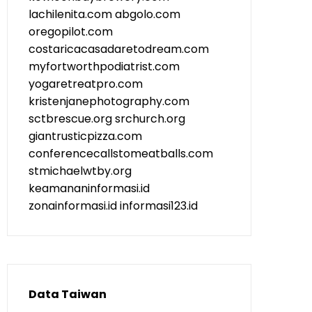
lachilenita.com
abgolo.com
oregopilot.com
costaricacasadaretodream.com
myfortworthpodiatrist.com
yogaretreatpro.com
kristenjanephotography.com
sctbrescue.org
srchurch.org
giantrusticpizza.com
conferencecallstomeatballs.com
stmichaelwtby.org
keamananinformasi.id
zonainformasi.id
informasi123.id
Data Taiwan