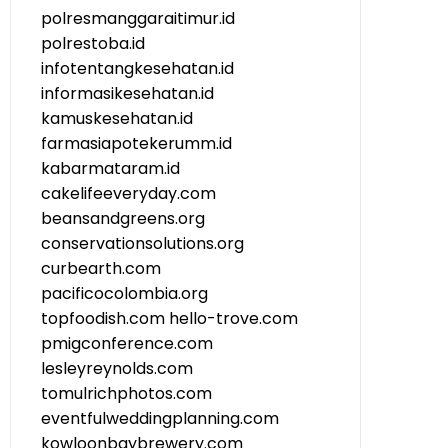
polresmanggaraitimur.id
polrestoba.id
infotentangkesehatan.id
informasikesehatan.id
kamuskesehatan.id
farmasiapotekerumm.id
kabarmataram.id
cakelifeeveryday.com
beansandgreens.org
conservationsolutions.org
curbearth.com
pacificocolombia.org
topfoodish.com
hello-trove.com
pmigconference.com
lesleyreynolds.com
tomulrichphotos.com
eventfulweddingplanning.com
kowloonbaybrewery.com