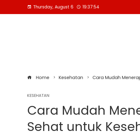
Skip
Thursday, August 6
19:37:55
to
content
Home
Kesehatan
Cara Mudah Menerap
KESEHATAN
Cara Mudah Mene
Sehat untuk Kese