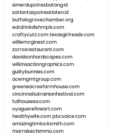
simerdupolresbatang.id
satlantaspolresklaten.id
buffalogrovechamber.org
eatdrinkdishmpls.com
craftycutz.com
texasgirlreads.com
williemcginest.com
zorrosrestaurant.com
davidsonhardscapes.com
wilkinsactiongraphics.com
guiltybunnies.com
acemgmtgroup.com
greeneacresfarmhouse.com
cincinnatiukrainianfestival.com
fullhousesa.com
oyaguerefineart.com
healthywife.com
pbcvoice.com
amazingtimlocksmith.com
marrakechimmo.com