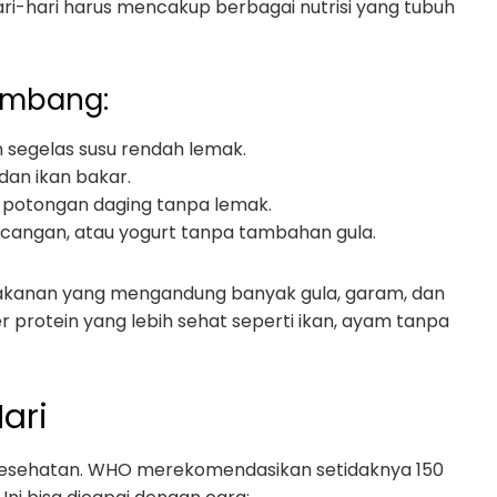
i-hari harus mencakup berbagai nutrisi yang tubuh
imbang:
n segelas susu rendah lemak.
 dan ikan bakar.
n potongan daging tanpa lemak.
cangan, atau yogurt tanpa tambahan gula.
akanan yang mengandung banyak gula, garam, dan
er protein yang lebih sehat seperti ikan, ayam tanpa
Hari
a kesehatan. WHO merekomendasikan setidaknya 150