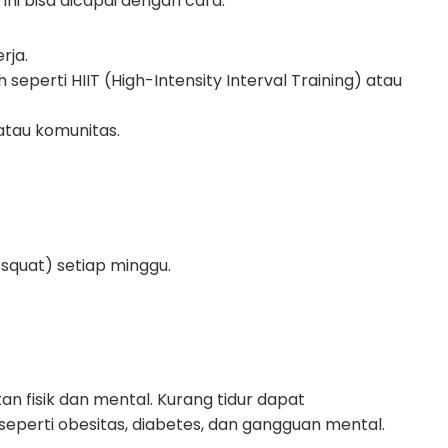
Ini bisa dicapai dengan cara:
rja.
 seperti HIIT (High-Intensity Interval Training) atau
atau komunitas.
 squat) setiap minggu.
an fisik dan mental. Kurang tidur dapat
perti obesitas, diabetes, dan gangguan mental.