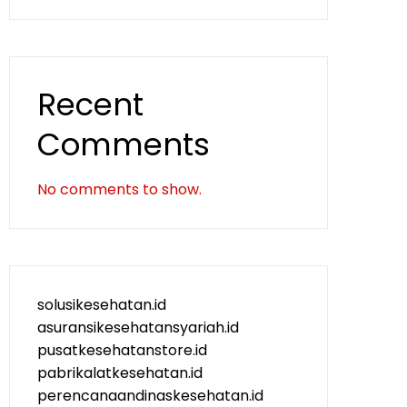
Recent
Comments
No comments to show.
solusikesehatan.id
asuransikesehatansyariah.id
pusatkesehatanstore.id
pabrikalatkesehatan.id
perencanaandinaskesehatan.id