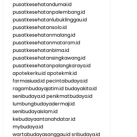
pusatkesehatandumai.id
pusatkesehatanpalembang.id
pusatkesehatanlubuklinggau.id
pusatkesehatansolo.id
pusatkesehatanmalang.id
pusatkesehatanmataram.id
pusatkesehatanbima.id
pusatkesehatansingkawang.id
pusatkesehatanpalangkaraya.id
apotekerku.id
apotekmk.id
farmasiuad.id
pecintabudaya.id
ragambudayajatim.id
budayakita.id
senibudaya.id
penikmatbudaya.id
lumbungbudayadermaji.id
senibudayaislam.id
kebudayaantanahdatar.id
mybudaya.id
wartabudayasanggau.id
sribudaya.id