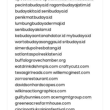
pecintabudaya.id
ragambudayajatim.id
budayakita.id
senibudaya.id
penikmatbudaya.id
lumbungbudayadermaji.id
senibudayaislam.id
kebudayaantanahdatar.id
mybudaya.id
wartabudayasanggau.id
sribudaya.id
simerdupolresbatang.id
satlantaspolresklaten.id
buffalogrovechamber.org
eatdrinkdishmpls.com
craftycutz.com
texasgirlreads.com
williemcginest.com
zorrosrestaurant.com
davidsonhardscapes.com
wilkinsactiongraphics.com
guiltybunnies.com
acemgmtgroup.com
greeneacresfarmhouse.com
cincinnatiukrainianfestival.com