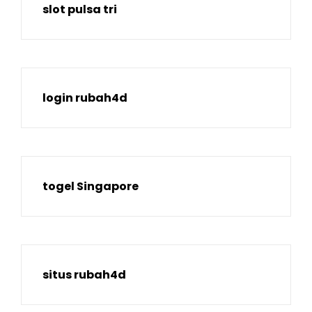
slot pulsa tri
login rubah4d
togel Singapore
situs rubah4d