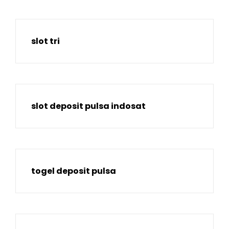
slot tri
slot deposit pulsa indosat
togel deposit pulsa