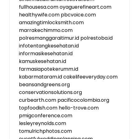
fullhousesa.com
oyaguerefineart.com
healthywife.com
pbcvoice.com
amazingtimlocksmith.com
marrakechimmo.com
polresmanggaraitimur.id
polrestoba.id
infotentangkesehatan.id
informasikesehatan.id
kamuskesehatan.id
farmasiapotekerumm.id
kabarmataram.id
cakelifeeveryday.com
beansandgreens.org
conservationsolutions.org
curbearth.com
pacificocolombia.org
topfoodish.com
hello-trove.com
pmigconference.com
lesleyreynolds.com
tomulrichphotos.com
eventfulweddingplanning.com