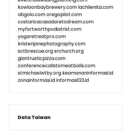
kowloonbaybrewery.com
lachilenita.com
abgolo.com
oregopilot.com
costaricacasadaretodream.com
myfortworthpodiatrist.com
yogaretreatpro.com
kristenjanephotography.com
sctbrescue.org
srchurch.org
giantrusticpizza.com
conferencecallstomeatballs.com
stmichaelwtby.org
keamananinformasi.id
zonainformasi.id
informasi123.id
Data Taiwan