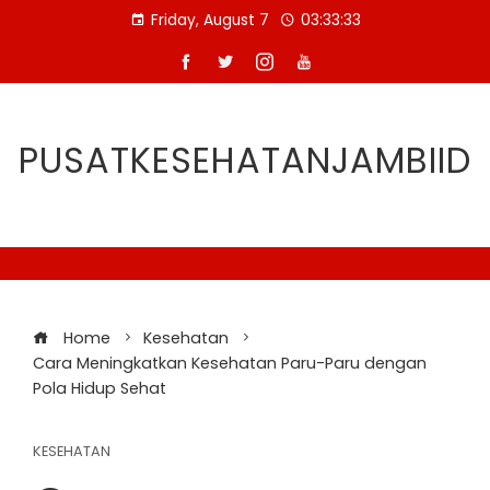
Skip
Friday, August 7
03:33:34
to
content
PUSATKESEHATANJAMBIID
Home
Kesehatan
Cara Meningkatkan Kesehatan Paru-Paru dengan
Pola Hidup Sehat
KESEHATAN