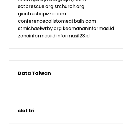
sctbrescue.org
srchurch.org
giantrusticpizza.com
conferencecallstomeatballs.com
stmichaelwtby.org
keamananinformasi.id
zonainformasi.id
informasi123.id
Data Taiwan
slot tri