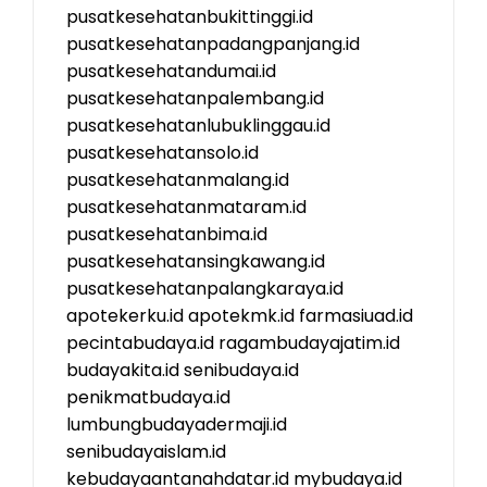
pusatkesehatanbukittinggi.id
pusatkesehatanpadangpanjang.id
pusatkesehatandumai.id
pusatkesehatanpalembang.id
pusatkesehatanlubuklinggau.id
pusatkesehatansolo.id
pusatkesehatanmalang.id
pusatkesehatanmataram.id
pusatkesehatanbima.id
pusatkesehatansingkawang.id
pusatkesehatanpalangkaraya.id
apotekerku.id
apotekmk.id
farmasiuad.id
pecintabudaya.id
ragambudayajatim.id
budayakita.id
senibudaya.id
penikmatbudaya.id
lumbungbudayadermaji.id
senibudayaislam.id
kebudayaantanahdatar.id
mybudaya.id