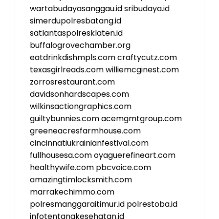
wartabudayasanggau.id
sribudaya.id
simerdupolresbatang.id
satlantaspolresklaten.id
buffalogrovechamber.org
eatdrinkdishmpls.com
craftycutz.com
texasgirlreads.com
williemcginest.com
zorrosrestaurant.com
davidsonhardscapes.com
wilkinsactiongraphics.com
guiltybunnies.com
acemgmtgroup.com
greeneacresfarmhouse.com
cincinnatiukrainianfestival.com
fullhousesa.com
oyaguerefineart.com
healthywife.com
pbcvoice.com
amazingtimlocksmith.com
marrakechimmo.com
polresmanggaraitimur.id
polrestoba.id
infotentangkesehatan.id