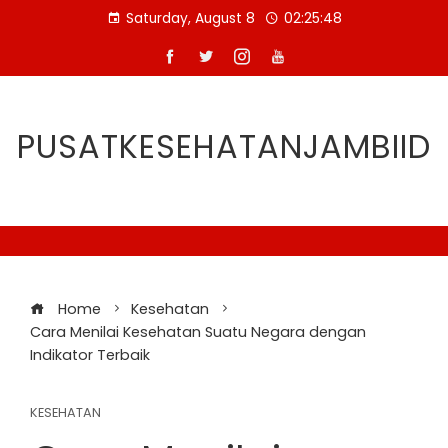
Skip
Saturday, August 8
02:25:49
to
content
PUSATKESEHATANJAMBIID
Home
Kesehatan
Cara Menilai Kesehatan Suatu Negara dengan
Indikator Terbaik
KESEHATAN