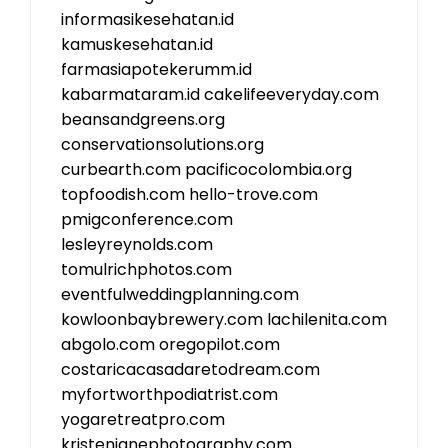
informasikesehatan.id
kamuskesehatan.id
farmasiapotekerumm.id
kabarmataram.id
cakelifeeveryday.com
beansandgreens.org
conservationsolutions.org
curbearth.com
pacificocolombia.org
topfoodish.com
hello-trove.com
pmigconference.com
lesleyreynolds.com
tomulrichphotos.com
eventfulweddingplanning.com
kowloonbaybrewery.com
lachilenita.com
abgolo.com
oregopilot.com
costaricacasadaretodream.com
myfortworthpodiatrist.com
yogaretreatpro.com
kristenjanephotography.com