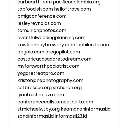
curbearth.com
pacificocolombia.org
topfoodish.com
hello-trove.com
pmigconference.com
lesleyreynolds.com
tomulrichphotos.com
eventfulweddingplanning.com
kowloonbaybrewery.com
lachilenita.com
abgolo.com
oregopilot.com
costaricacasadaretodream.com
myfortworthpodiatrist.com
yogaretreatpro.com
kristenjanephotography.com
sctbrescue.org
srchurch.org
giantrusticpizza.com
conferencecallstomeatballs.com
stmichaelwtby.org
keamananinformasi.id
zonainformasi.id
informasi123.id