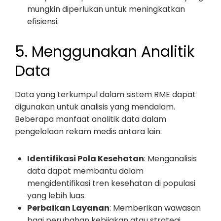
mungkin diperlukan untuk meningkatkan
efisiensi.
5. Menggunakan Analitik
Data
Data yang terkumpul dalam sistem RME dapat
digunakan untuk analisis yang mendalam.
Beberapa manfaat analitik data dalam
pengelolaan rekam medis antara lain:
Identifikasi Pola Kesehatan
: Menganalisis
data dapat membantu dalam
mengidentifikasi tren kesehatan di populasi
yang lebih luas.
Perbaikan Layanan
: Memberikan wawasan
bagi perubahan kebijakan atau strategi