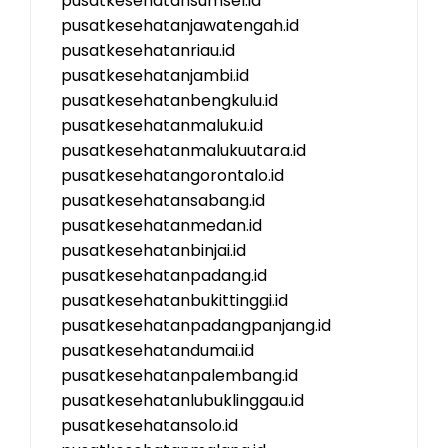
pusatkesehatansumsel.id
pusatkesehatanjawatengah.id
pusatkesehatanriau.id
pusatkesehatanjambi.id
pusatkesehatanbengkulu.id
pusatkesehatanmaluku.id
pusatkesehatanmalukuutara.id
pusatkesehatangorontalo.id
pusatkesehatansabang.id
pusatkesehatanmedan.id
pusatkesehatanbinjai.id
pusatkesehatanpadang.id
pusatkesehatanbukittinggi.id
pusatkesehatanpadangpanjang.id
pusatkesehatandumai.id
pusatkesehatanpalembang.id
pusatkesehatanlubuklinggau.id
pusatkesehatansolo.id