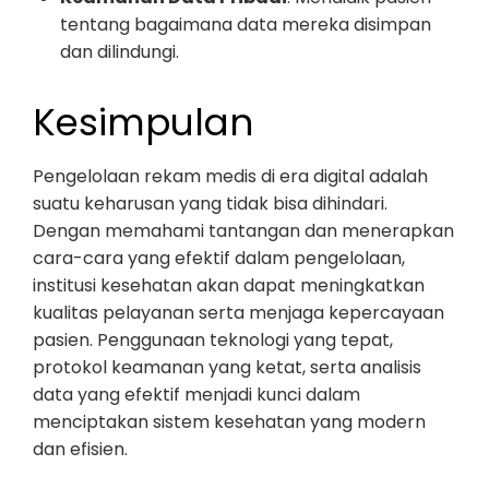
tentang bagaimana data mereka disimpan
dan dilindungi.
Kesimpulan
Pengelolaan rekam medis di era digital adalah
suatu keharusan yang tidak bisa dihindari.
Dengan memahami tantangan dan menerapkan
cara-cara yang efektif dalam pengelolaan,
institusi kesehatan akan dapat meningkatkan
kualitas pelayanan serta menjaga kepercayaan
pasien. Penggunaan teknologi yang tepat,
protokol keamanan yang ketat, serta analisis
data yang efektif menjadi kunci dalam
menciptakan sistem kesehatan yang modern
dan efisien.