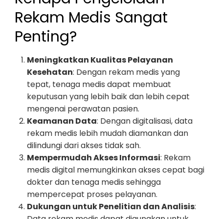
Rekam Medis Sangat
Penting?
Meningkatkan Kualitas Pelayanan
Kesehatan
: Dengan rekam medis yang
tepat, tenaga medis dapat membuat
keputusan yang lebih baik dan lebih cepat
mengenai perawatan pasien.
Keamanan Data
: Dengan digitalisasi, data
rekam medis lebih mudah diamankan dan
dilindungi dari akses tidak sah.
Mempermudah Akses Informasi
: Rekam
medis digital memungkinkan akses cepat bagi
dokter dan tenaga medis sehingga
mempercepat proses pelayanan.
Dukungan untuk Penelitian dan Analisis
:
Data rekam medis dapat digunakan untuk