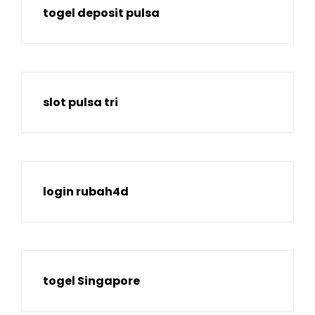
togel deposit pulsa
slot pulsa tri
login rubah4d
togel Singapore