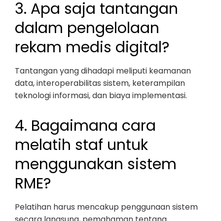
3. Apa saja tantangan
dalam pengelolaan
rekam medis digital?
Tantangan yang dihadapi meliputi keamanan
data, interoperabilitas sistem, keterampilan
teknologi informasi, dan biaya implementasi.
4. Bagaimana cara
melatih staf untuk
menggunakan sistem
RME?
Pelatihan harus mencakup penggunaan sistem
secara langsung, pemahaman tentang