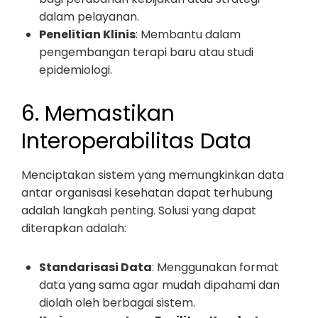
dalam pelayanan.
Penelitian Klinis
: Membantu dalam
pengembangan terapi baru atau studi
epidemiologi.
6. Memastikan
Interoperabilitas Data
Menciptakan sistem yang memungkinkan data
antar organisasi kesehatan dapat terhubung
adalah langkah penting. Solusi yang dapat
diterapkan adalah:
Standarisasi Data
: Menggunakan format
data yang sama agar mudah dipahami dan
diolah oleh berbagai sistem.