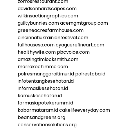
zorrosrestaurant.com
davidsonhardscapes.com
wilkinsactiongraphics.com
guiltybunnies.com
acemgmtgroup.com
greeneacresfarmhouse.com
cincinnatiukrainianfestival.com
fullhousesa.com
oyaguerefineart.com
healthywife.com
pbcvoice.com
amazingtimlocksmith.com
marrakechimmo.com
polresmanggaraitimur.id
polrestoba.id
infotentangkesehatan.id
informasikesehatan.id
kamuskesehatan.id
farmasiapotekerumm.id
kabarmataram.id
cakelifeeveryday.com
beansandgreens.org
conservationsolutions.org