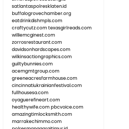
satlantaspolresklaten.id
buffalogrovechamber.org
eatdrinkdishmpls.com
craftycutz.com
texasgirlreads.com
williemcginest.com
zorrosrestaurant.com
davidsonhardscapes.com
wilkinsactiongraphics.com
guiltybunnies.com
acemgmtgroup.com
greeneacresfarmhouse.com
cincinnatiukrainianfestival.com
fullhousesa.com
oyaguerefineart.com
healthywife.com
pbcvoice.com
amazingtimlocksmith.com
marrakechimmo.com
polresmanggaraitimur.id