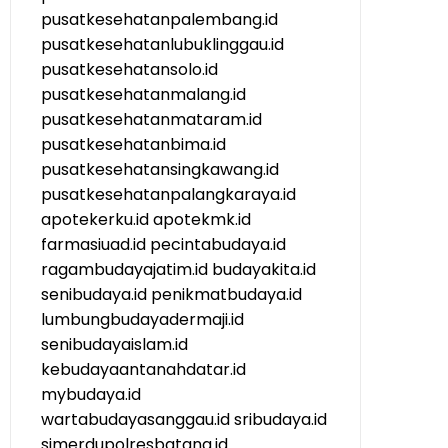
pusatkesehatanpalembang.id
pusatkesehatanlubuklinggau.id
pusatkesehatansolo.id
pusatkesehatanmalang.id
pusatkesehatanmataram.id
pusatkesehatanbima.id
pusatkesehatansingkawang.id
pusatkesehatanpalangkaraya.id
apotekerku.id
apotekmk.id
farmasiuad.id
pecintabudaya.id
ragambudayajatim.id
budayakita.id
senibudaya.id
penikmatbudaya.id
lumbungbudayadermaji.id
senibudayaislam.id
kebudayaantanahdatar.id
mybudaya.id
wartabudayasanggau.id
sribudaya.id
simerdupolresbatang.id