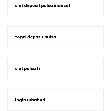
slot deposit pulsa indosat
togel deposit pulsa
slot pulsa tri
login rubah4d