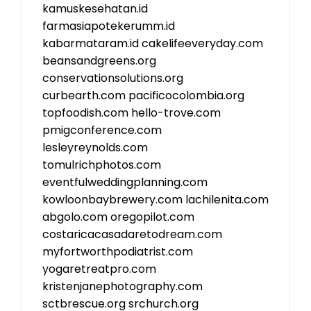
kamuskesehatan.id
farmasiapotekerumm.id
kabarmataram.id
cakelifeeveryday.com
beansandgreens.org
conservationsolutions.org
curbearth.com
pacificocolombia.org
topfoodish.com
hello-trove.com
pmigconference.com
lesleyreynolds.com
tomulrichphotos.com
eventfulweddingplanning.com
kowloonbaybrewery.com
lachilenita.com
abgolo.com
oregopilot.com
costaricacasadaretodream.com
myfortworthpodiatrist.com
yogaretreatpro.com
kristenjanephotography.com
sctbrescue.org
srchurch.org