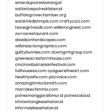
simerdupolresbatang.id
satlantaspolresklaten.id
buffalogrovechamber.org
eatdrinkdishmpls.com
craftycutz.com
texasgirlreads.com
williemcginest.com
zorrosrestaurant.com
davidsonhardscapes.com
wilkinsactiongraphics.com
guiltybunnies.com
acemgmtgroup.com
greeneacresfarmhouse.com
cincinnatiukrainianfestival.com
fullhousesa.com
oyaguerefineart.com
healthywife.com
pbcvoice.com
amazingtimlocksmith.com
marrakechimmo.com
polresmanggaraitimur.id
polrestoba.id
infotentangkesehatan.id
informasikesehatan.id