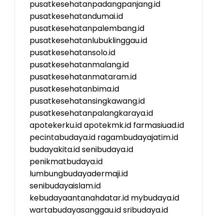
pusatkesehatanpadangpanjang.id
pusatkesehatandumai.id
pusatkesehatanpalembang.id
pusatkesehatanlubuklinggau.id
pusatkesehatansolo.id
pusatkesehatanmalang.id
pusatkesehatanmataram.id
pusatkesehatanbima.id
pusatkesehatansingkawang.id
pusatkesehatanpalangkaraya.id
apotekerku.id
apotekmk.id
farmasiuad.id
pecintabudaya.id
ragambudayajatim.id
budayakita.id
senibudaya.id
penikmatbudaya.id
lumbungbudayadermaji.id
senibudayaislam.id
kebudayaantanahdatar.id
mybudaya.id
wartabudayasanggau.id
sribudaya.id