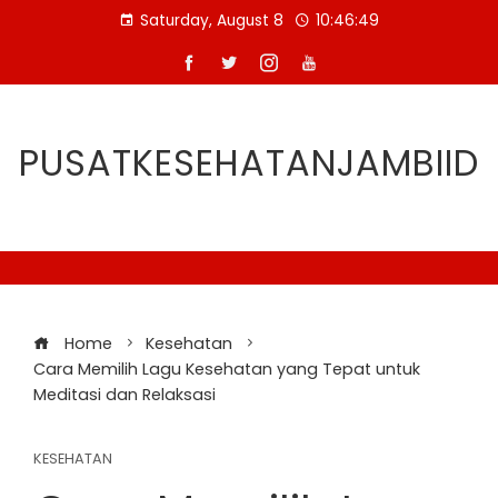
Skip
Saturday, August 8
10:46:50
to
content
PUSATKESEHATANJAMBIID
Home
Kesehatan
Cara Memilih Lagu Kesehatan yang Tepat untuk
Meditasi dan Relaksasi
KESEHATAN