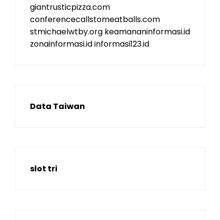
giantrusticpizza.com
conferencecallstomeatballs.com
stmichaelwtby.org
keamananinformasi.id
zonainformasi.id
informasi123.id
Data Taiwan
slot tri