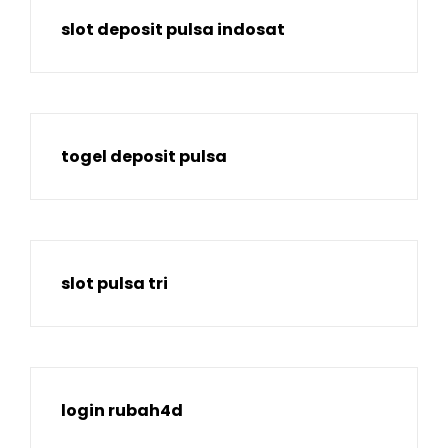
slot deposit pulsa indosat
togel deposit pulsa
slot pulsa tri
login rubah4d