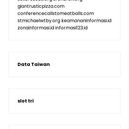
giantrusticpizza.com
conferencecallstomeatballs.com
stmichaelwtby.org
keamananinformasi.id
zonainformasi.id
informasi123.id
Data Taiwan
slot tri