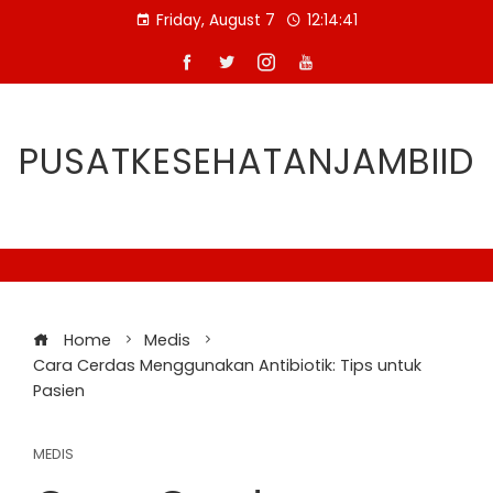
Skip
Friday, August 7
12:14:42
to
content
PUSATKESEHATANJAMBIID
Home
Medis
Cara Cerdas Menggunakan Antibiotik: Tips untuk
Pasien
MEDIS