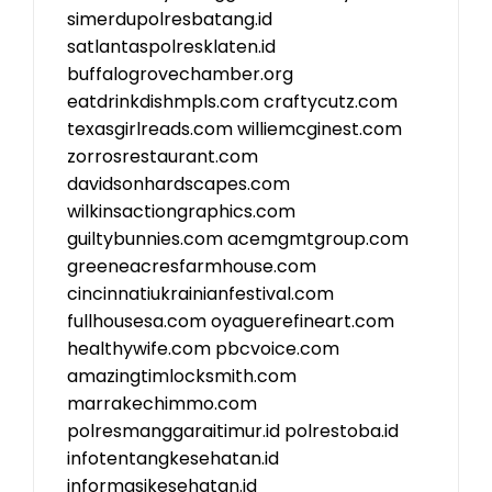
simerdupolresbatang.id
satlantaspolresklaten.id
buffalogrovechamber.org
eatdrinkdishmpls.com
craftycutz.com
texasgirlreads.com
williemcginest.com
zorrosrestaurant.com
davidsonhardscapes.com
wilkinsactiongraphics.com
guiltybunnies.com
acemgmtgroup.com
greeneacresfarmhouse.com
cincinnatiukrainianfestival.com
fullhousesa.com
oyaguerefineart.com
healthywife.com
pbcvoice.com
amazingtimlocksmith.com
marrakechimmo.com
polresmanggaraitimur.id
polrestoba.id
infotentangkesehatan.id
informasikesehatan.id