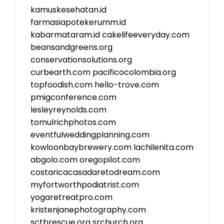
kamuskesehatan.id
farmasiapotekerumm.id
kabarmataram.id
cakelifeeveryday.com
beansandgreens.org
conservationsolutions.org
curbearth.com
pacificocolombia.org
topfoodish.com
hello-trove.com
pmigconference.com
lesleyreynolds.com
tomulrichphotos.com
eventfulweddingplanning.com
kowloonbaybrewery.com
lachilenita.com
abgolo.com
oregopilot.com
costaricacasadaretodream.com
myfortworthpodiatrist.com
yogaretreatpro.com
kristenjanephotography.com
sctbrescue.org
srchurch.org