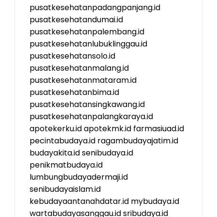
pusatkesehatanpadangpanjang.id
pusatkesehatandumai.id
pusatkesehatanpalembang.id
pusatkesehatanlubuklinggau.id
pusatkesehatansolo.id
pusatkesehatanmalang.id
pusatkesehatanmataram.id
pusatkesehatanbima.id
pusatkesehatansingkawang.id
pusatkesehatanpalangkaraya.id
apotekerku.id
apotekmk.id
farmasiuad.id
pecintabudaya.id
ragambudayajatim.id
budayakita.id
senibudaya.id
penikmatbudaya.id
lumbungbudayadermaji.id
senibudayaislam.id
kebudayaantanahdatar.id
mybudaya.id
wartabudayasanggau.id
sribudaya.id