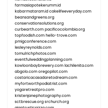
farmasiapotekerumm.id
kabarmataram.id
cakelifeeveryday.com
beansandgreens.org
conservationsolutions.org
curbearth.com
pacificocolombia.org
topfoodish.com
hello-trove.com
pmigconference.com
lesleyreynolds.com
tomulrichphotos.com
eventfulweddingplanning.com
kowloonbaybrewery.com
lachilenita.com
abgolo.com
oregopilot.com
costaricacasadaretodream.com
myfortworthpodiatrist.com
yogaretreatpro.com
kristenjanephotography.com
sctbrescue.org
srchurch.org
giantrusticpizza.com