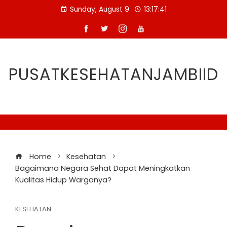
Skip
Sunday, August 9
13:17:42
to
content
PUSATKESEHATANJAMBIID
Home
Kesehatan
Bagaimana Negara Sehat Dapat Meningkatkan
Kualitas Hidup Warganya?
KESEHATAN