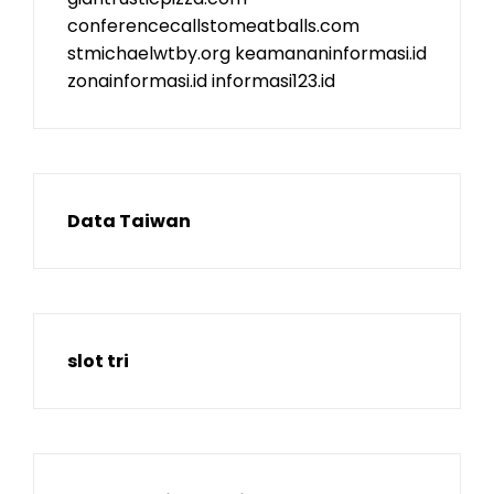
conferencecallstomeatballs.com
stmichaelwtby.org
keamananinformasi.id
zonainformasi.id
informasi123.id
Data Taiwan
slot tri