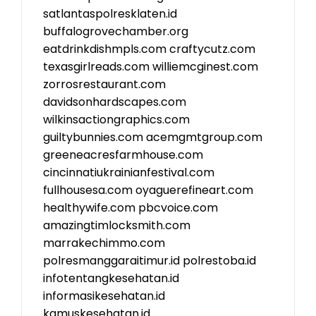
satlantaspolresklaten.id
buffalogrovechamber.org
eatdrinkdishmpls.com
craftycutz.com
texasgirlreads.com
williemcginest.com
zorrosrestaurant.com
davidsonhardscapes.com
wilkinsactiongraphics.com
guiltybunnies.com
acemgmtgroup.com
greeneacresfarmhouse.com
cincinnatiukrainianfestival.com
fullhousesa.com
oyaguerefineart.com
healthywife.com
pbcvoice.com
amazingtimlocksmith.com
marrakechimmo.com
polresmanggaraitimur.id
polrestoba.id
infotentangkesehatan.id
informasikesehatan.id
kamuskesehatan.id