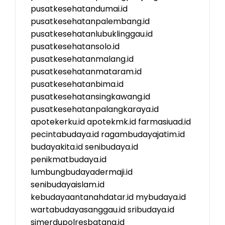
pusatkesehatandumai.id
pusatkesehatanpalembang.id
pusatkesehatanlubuklinggau.id
pusatkesehatansolo.id
pusatkesehatanmalang.id
pusatkesehatanmataram.id
pusatkesehatanbima.id
pusatkesehatansingkawang.id
pusatkesehatanpalangkaraya.id
apotekerku.id
apotekmk.id
farmasiuad.id
pecintabudaya.id
ragambudayajatim.id
budayakita.id
senibudaya.id
penikmatbudaya.id
lumbungbudayadermaji.id
senibudayaislam.id
kebudayaantanahdatar.id
mybudaya.id
wartabudayasanggau.id
sribudaya.id
simerdupolresbatang.id