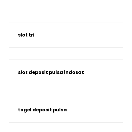
slot tri
slot deposit pulsa indosat
togel deposit pulsa