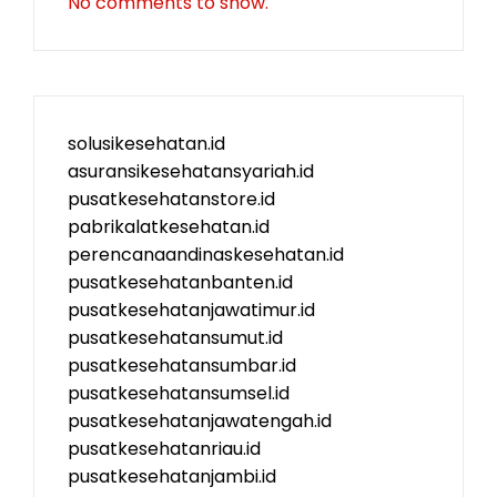
No comments to show.
solusikesehatan.id
asuransikesehatansyariah.id
pusatkesehatanstore.id
pabrikalatkesehatan.id
perencanaandinaskesehatan.id
pusatkesehatanbanten.id
pusatkesehatanjawatimur.id
pusatkesehatansumut.id
pusatkesehatansumbar.id
pusatkesehatansumsel.id
pusatkesehatanjawatengah.id
pusatkesehatanriau.id
pusatkesehatanjambi.id