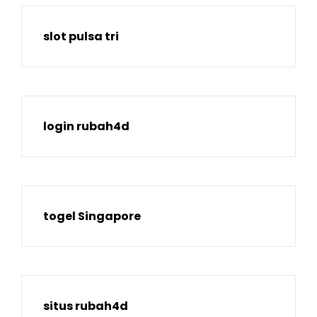
slot pulsa tri
login rubah4d
togel Singapore
situs rubah4d