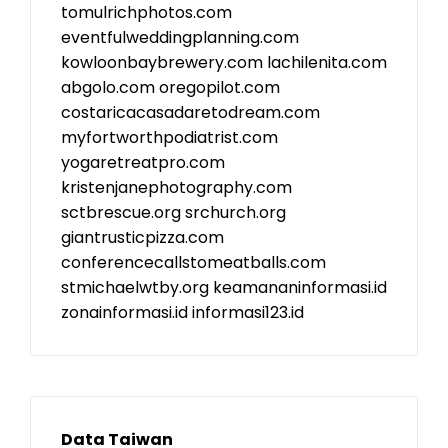
tomulrichphotos.com
eventfulweddingplanning.com
kowloonbaybrewery.com
lachilenita.com
abgolo.com
oregopilot.com
costaricacasadaretodream.com
myfortworthpodiatrist.com
yogaretreatpro.com
kristenjanephotography.com
sctbrescue.org
srchurch.org
giantrusticpizza.com
conferencecallstomeatballs.com
stmichaelwtby.org
keamananinformasi.id
zonainformasi.id
informasi123.id
Data Taiwan