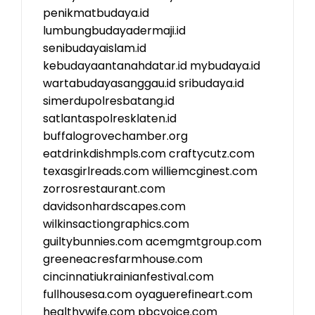
penikmatbudaya.id
lumbungbudayadermaji.id
senibudayaislam.id
kebudayaantanahdatar.id
mybudaya.id
wartabudayasanggau.id
sribudaya.id
simerdupolresbatang.id
satlantaspolresklaten.id
buffalogrovechamber.org
eatdrinkdishmpls.com
craftycutz.com
texasgirlreads.com
williemcginest.com
zorrosrestaurant.com
davidsonhardscapes.com
wilkinsactiongraphics.com
guiltybunnies.com
acemgmtgroup.com
greeneacresfarmhouse.com
cincinnatiukrainianfestival.com
fullhousesa.com
oyaguerefineart.com
healthywife.com
pbcvoice.com