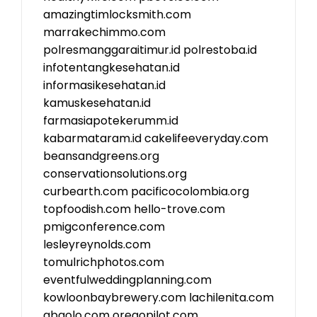
amazingtimlocksmith.com
marrakechimmo.com
polresmanggaraitimur.id
polrestoba.id
infotentangkesehatan.id
informasikesehatan.id
kamuskesehatan.id
farmasiapotekerumm.id
kabarmataram.id
cakelifeeveryday.com
beansandgreens.org
conservationsolutions.org
curbearth.com
pacificocolombia.org
topfoodish.com
hello-trove.com
pmigconference.com
lesleyreynolds.com
tomulrichphotos.com
eventfulweddingplanning.com
kowloonbaybrewery.com
lachilenita.com
abgolo.com
oregopilot.com