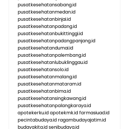
pusatkesehatansabang.id
pusatkesehatanmedan.id
pusatkesehatanbinjai.id
pusatkesehatanpadang.id
pusatkesehatanbukittinggi.id
pusatkesehatanpadangpanjang.id
pusatkesehatandumai.id
pusatkesehatanpalembang.id
pusatkesehatanlubuklinggau.id
pusatkesehatansolo.id
pusatkesehatanmalang.id
pusatkesehatanmataram.id
pusatkesehatanbima.id
pusatkesehatansingkawang.id
pusatkesehatanpalangkaraya.id
apotekerku.id
apotekmk.id
farmasiuad.id
pecintabudaya.id
ragambudayajatim.id
budayakita.id
senibudaya.id