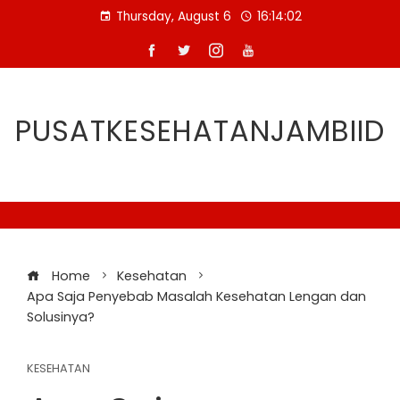
Skip
Thursday, August 6
16:14:03
to
content
PUSATKESEHATANJAMBIID
Home
Kesehatan
Apa Saja Penyebab Masalah Kesehatan Lengan dan
Solusinya?
KESEHATAN