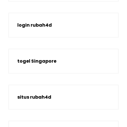
login rubah4d
togel Singapore
situs rubah4d