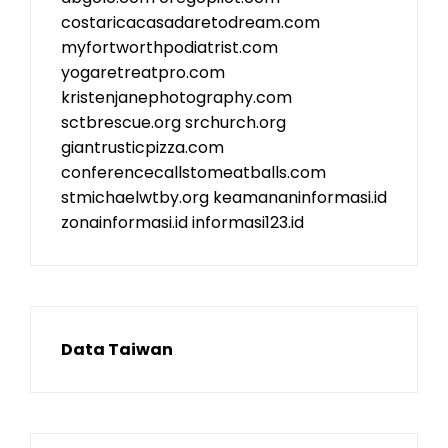
costaricacasadaretodream.com
myfortworthpodiatrist.com
yogaretreatpro.com
kristenjanephotography.com
sctbrescue.org
srchurch.org
giantrusticpizza.com
conferencecallstomeatballs.com
stmichaelwtby.org
keamananinformasi.id
zonainformasi.id
informasi123.id
Data Taiwan