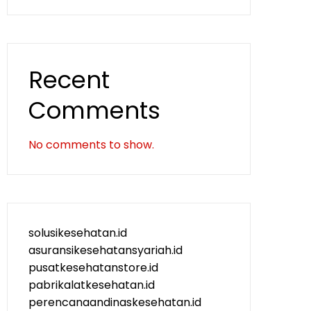
Recent
Comments
No comments to show.
solusikesehatan.id
asuransikesehatansyariah.id
pusatkesehatanstore.id
pabrikalatkesehatan.id
perencanaandinaskesehatan.id