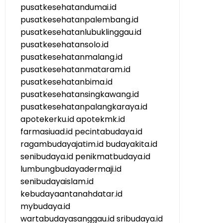
pusatkesehatandumai.id
pusatkesehatanpalembang.id
pusatkesehatanlubuklinggau.id
pusatkesehatansolo.id
pusatkesehatanmalang.id
pusatkesehatanmataram.id
pusatkesehatanbima.id
pusatkesehatansingkawang.id
pusatkesehatanpalangkaraya.id
apotekerku.id
apotekmk.id
farmasiuad.id
pecintabudaya.id
ragambudayajatim.id
budayakita.id
senibudaya.id
penikmatbudaya.id
lumbungbudayadermaji.id
senibudayaislam.id
kebudayaantanahdatar.id
mybudaya.id
wartabudayasanggau.id
sribudaya.id