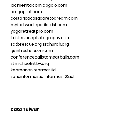
lachilenita.com
abgolo.com
oregopilot.com
costaricacasadaretodream.com
myfortworthpodiatrist.com
yogaretreatpro.com
kristenjanephotography.com
sctbrescue.org
srchurch.org
giantrusticpizza.com
conferencecallstomeatballs.com
stmichaelwtby.org
keamananinformasi.id
zonainformasi.id
informasi123.id
Data Taiwan