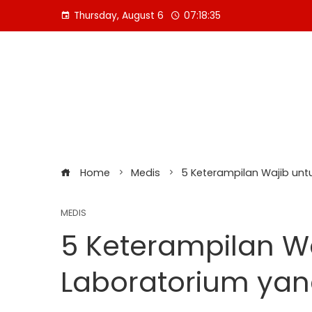
Skip
Thursday, August 6
07:18:36
to
content
Home
Medis
5 Keterampilan Wajib untu
MEDIS
5 Keterampilan Wa
Laboratorium yang