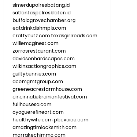
simerdupolresbatang.id
satlantaspolresklaten.id
buffalogrovechamber.org
eatdrinkdishmpls.com
craftycutz.com
texasgirlreads.com
williemcginest.com
zorrosrestaurant.com
davidsonhardscapes.com
wilkinsactiongraphics.com
guiltybunnies.com
acemgmtgroup.com
greeneacresfarmhouse.com
cincinnatiukrainianfestival.com
fullhousesa.com
oyaguerefineart.com
healthywife.com
pbcvoice.com
amazingtimlocksmith.com
marrakechimmo.com