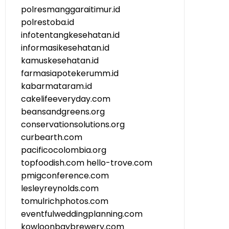
polresmanggaraitimur.id
polrestoba.id
infotentangkesehatan.id
informasikesehatan.id
kamuskesehatan.id
farmasiapotekerumm.id
kabarmataram.id
cakelifeeveryday.com
beansandgreens.org
conservationsolutions.org
curbearth.com
pacificocolombia.org
topfoodish.com
hello-trove.com
pmigconference.com
lesleyreynolds.com
tomulrichphotos.com
eventfulweddingplanning.com
kowloonbaybrewery.com