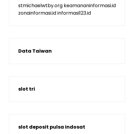
stmichaelwtby.org
keamananinformasi.id
zonainformasi.id
informasi123.id
Data Taiwan
slot tri
slot deposit pulsa indosat