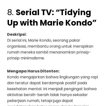
8.
Serial TV: “Tidying
Up with Marie Kondo”
Deskripsi:
Di serial ini, Marie Kondo, seorang pakar
organisasi, membantu orang untuk merapikan
rumah mereka sambil menanamkan prinsip-
prinsip minimalisme.
Mengapa Harus Ditonton:
Kondo mengajarkan bahwa lingkungan yang rapi
dan teratur dapat berdampak positif pada
kesehatan mental. Ini menjadi pengingat bahwa
aktivitas bersih-bersih tidak hanya sekadar
pekerjaan rumah, tetapi juga dapat