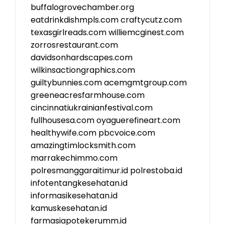
buffalogrovechamber.org
eatdrinkdishmpls.com
craftycutz.com
texasgirlreads.com
williemcginest.com
zorrosrestaurant.com
davidsonhardscapes.com
wilkinsactiongraphics.com
guiltybunnies.com
acemgmtgroup.com
greeneacresfarmhouse.com
cincinnatiukrainianfestival.com
fullhousesa.com
oyaguerefineart.com
healthywife.com
pbcvoice.com
amazingtimlocksmith.com
marrakechimmo.com
polresmanggaraitimur.id
polrestoba.id
infotentangkesehatan.id
informasikesehatan.id
kamuskesehatan.id
farmasiapotekerumm.id