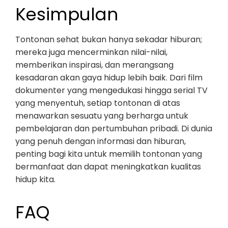
Kesimpulan
Tontonan sehat bukan hanya sekadar hiburan;
mereka juga mencerminkan nilai-nilai,
memberikan inspirasi, dan merangsang
kesadaran akan gaya hidup lebih baik. Dari film
dokumenter yang mengedukasi hingga serial TV
yang menyentuh, setiap tontonan di atas
menawarkan sesuatu yang berharga untuk
pembelajaran dan pertumbuhan pribadi. Di dunia
yang penuh dengan informasi dan hiburan,
penting bagi kita untuk memilih tontonan yang
bermanfaat dan dapat meningkatkan kualitas
hidup kita.
FAQ