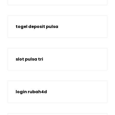
togel deposit pulsa
slot pulsa tri
login rubah4d