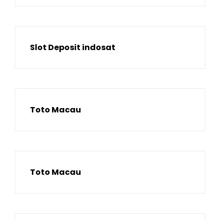
Slot Deposit indosat
Toto Macau
Toto Macau