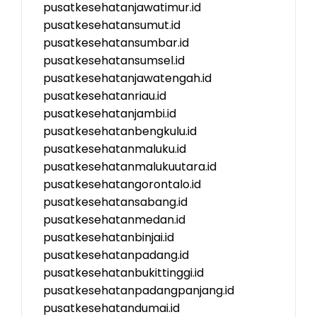
pusatkesehatanjawatimur.id
pusatkesehatansumut.id
pusatkesehatansumbar.id
pusatkesehatansumsel.id
pusatkesehatanjawatengah.id
pusatkesehatanriau.id
pusatkesehatanjambi.id
pusatkesehatanbengkulu.id
pusatkesehatanmaluku.id
pusatkesehatanmalukuutara.id
pusatkesehatangorontalo.id
pusatkesehatansabang.id
pusatkesehatanmedan.id
pusatkesehatanbinjai.id
pusatkesehatanpadang.id
pusatkesehatanbukittinggi.id
pusatkesehatanpadangpanjang.id
pusatkesehatandumai.id