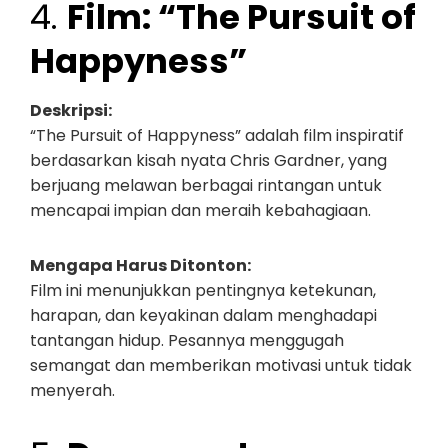
4.
Film: “The Pursuit of
Happyness”
Deskripsi:
“The Pursuit of Happyness” adalah film inspiratif
berdasarkan kisah nyata Chris Gardner, yang
berjuang melawan berbagai rintangan untuk
mencapai impian dan meraih kebahagiaan.
Mengapa Harus Ditonton:
Film ini menunjukkan pentingnya ketekunan,
harapan, dan keyakinan dalam menghadapi
tantangan hidup. Pesannya menggugah
semangat dan memberikan motivasi untuk tidak
menyerah.