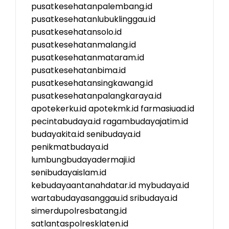
pusatkesehatanpalembang.id
pusatkesehatanlubuklinggau.id
pusatkesehatansolo.id
pusatkesehatanmalang.id
pusatkesehatanmataram.id
pusatkesehatanbima.id
pusatkesehatansingkawang.id
pusatkesehatanpalangkaraya.id
apotekerku.id
apotekmk.id
farmasiuad.id
pecintabudaya.id
ragambudayajatim.id
budayakita.id
senibudaya.id
penikmatbudaya.id
lumbungbudayadermaji.id
senibudayaislam.id
kebudayaantanahdatar.id
mybudaya.id
wartabudayasanggau.id
sribudaya.id
simerdupolresbatang.id
satlantaspolresklaten.id