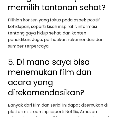
memilih tontonan sehat?
Pilihlah konten yang fokus pada aspek positif
kehidupan, seperti kisah inspiratif, informasi
tentang gaya hidup sehat, dan konten
pendidikan. Juga, perhatikan rekomendasi dari
sumber terpercaya.
5. Di mana saya bisa
menemukan film dan
acara yang
direkomendasikan?
Banyak dari film dan serial ini dapat ditemukan di
platform streaming seperti Netflix, Amazon